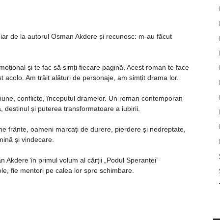
iar de la autorul Osman Akdere și recunosc: m-au făcut
moțional și te fac să simți fiecare pagină. Acest roman te face
ost acolo. Am trăit alături de personaje, am simțit drama lor.
siune, conflicte, începutul dramelor. Un roman contemporan
destinul și puterea transformatoare a iubirii.
ne frânte, oameni marcați de durere, pierdere și nedreptate,
mină și vindecare.
n Akdere în primul volum al cărții „Podul Speranței”
ole, fie mentori pe calea lor spre schimbare.