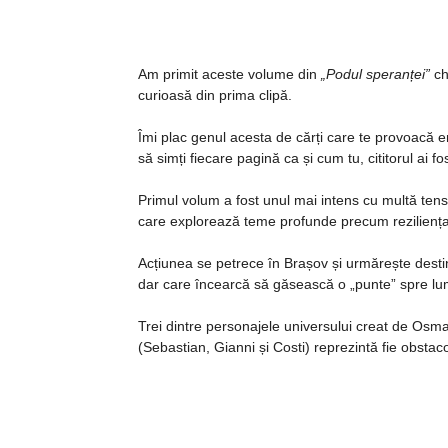
Am primit aceste volume din
„Podul speranței”
ch
curioasă din prima clipă.
Îmi plac genul acesta de cărți care te provoacă e
să simți fiecare pagină ca și cum tu, cititorul ai f
Primul volum a fost unul mai intens cu multă ten
care explorează teme profunde precum reziliența, 
Acțiunea se petrece în Brașov și urmărește desti
dar care încearcă să găsească o „punte” spre lu
Trei dintre personajele universului creat de Osma
(Sebastian, Gianni și Costi) reprezintă fie obstac