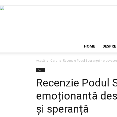
HOME
DESPRE
Acasă
Carti
Recenzie Podul Speranței – o poveste
Carti
Recenzie Podul S
emoționantă desp
și speranță