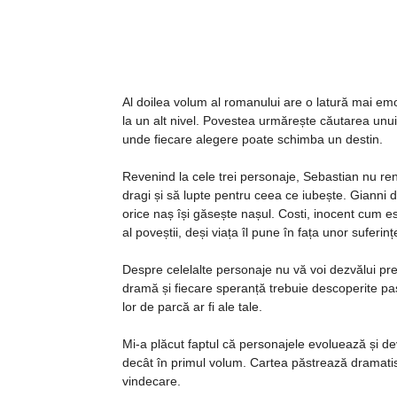
Al doilea volum al romanului are o latură mai em
la un alt nivel. Povestea urmărește căutarea unui
unde fiecare alegere poate schimba un destin.
Revenind la cele trei personaje, Sebastian nu renu
dragi și să lupte pentru ceea ce iubește. Gianni
orice naș își găsește nașul. Costi, inocent cum es
al poveștii, deși viața îl pune în fața unor suferin
Despre celelalte personaje nu vă voi dezvălui prea
dramă și fiecare speranță trebuie descoperite pas
lor de parcă ar fi ale tale.
Mi-a plăcut faptul că personajele evoluează și de
decât în primul volum. Cartea păstrează dramatism
vindecare.