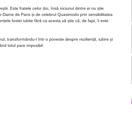
tii. Este fratele celor doi, însă niciunul dintre ei nu știe
e-Dame de Paris și de celebrul Quasimodo prin sensibilitatea
ențele fostei iubite fără ca acesta să știe că, de fapt, îi este
, transformându-l într-o poveste despre reziliență, iubire și
nd totul pare imposibil.