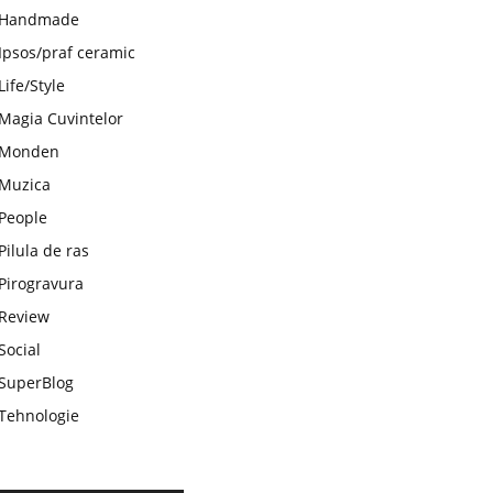
Handmade
Ipsos/praf ceramic
Life/Style
Magia Cuvintelor
Monden
Muzica
People
Pilula de ras
Pirogravura
Review
Social
SuperBlog
Tehnologie