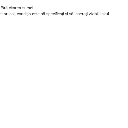
 fără citarea sursei.
icol, condiția este să specificați și să inserați vizibil linkul