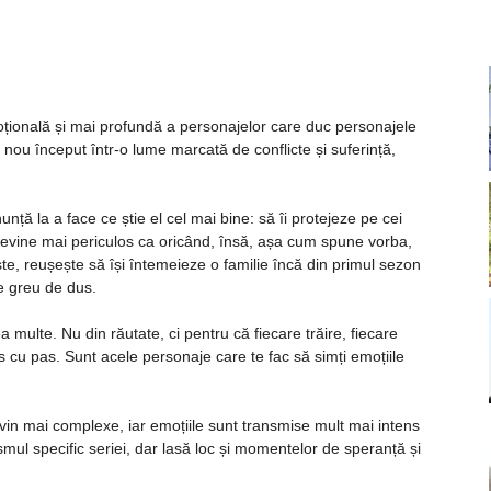
oțională și mai profundă a personajelor care duc personajele
 nou început într-o lume marcată de conflicte și suferință,
nță la a face ce știe el cel mai bine: să îi protejeze pe cei
 devine mai periculos ca oricând, însă, așa cum spune vorba,
te, reușește să își întemeieze o familie încă din primul sezon
țe greu de dus.
 multe. Nu din răutate, ci pentru că fiecare trăire, fiecare
 cu pas. Sunt acele personaje care te fac să simți emoțiile
vin mai complexe, iar emoțiile sunt transmise mult mai intens
ul specific seriei, dar lasă loc și momentelor de speranță și