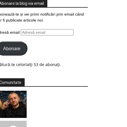
Abonare la blog via email
onează-te și vei primi notificări prin email când
r fi publicate articole noi.
dresă email
Abonare
ătură-te celorlalți 53 de abonați.
Comunitate