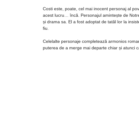
Costi este, poate, cel mai inocent personaj al poveș
acest lucru… încă. Personajul amintește de Notr
și drama sa. El a fost adoptat de tatăl lor la insist
fiu.
Celelalte personaje completează armonios romanul
puterea de a merge mai departe chiar și atunci câ