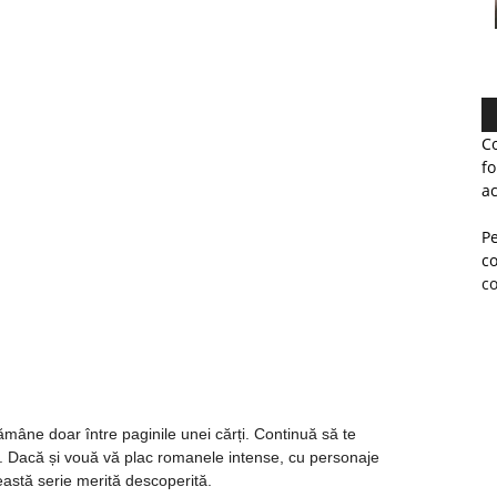
Co
fo
ac
Pe
co
co
mâne doar între paginile unei cărți. Continuă să te
t. Dacă și vouă vă plac romanele intense, cu personaje
eastă serie merită descoperită.