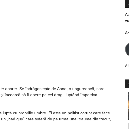
Ab
vo
A
Al
tate aparte. Se îndrăgostește de Anna, o ungureancă, spre
i încearcă să îi apere pe cei dragi, luptând împotriva
 luptă cu propriile umbre. El este un polițist corupt care face
a un „bad guy” care suferă de pe urma unei traume din trecut,