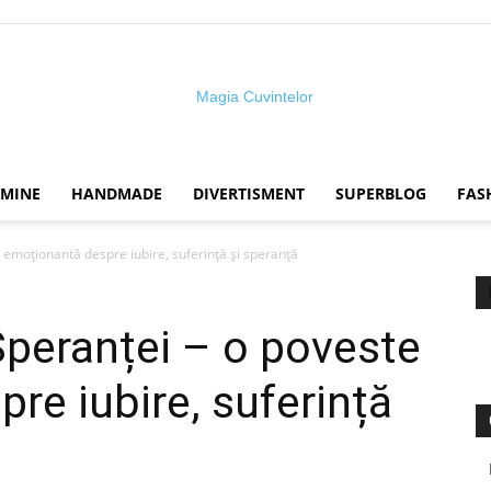
 MINE
HANDMADE
DIVERTISMENT
SUPERBLOG
FAS
Magia
 emoționantă despre iubire, suferință și speranță
peranței – o poveste
cuvintelor
re iubire, suferință