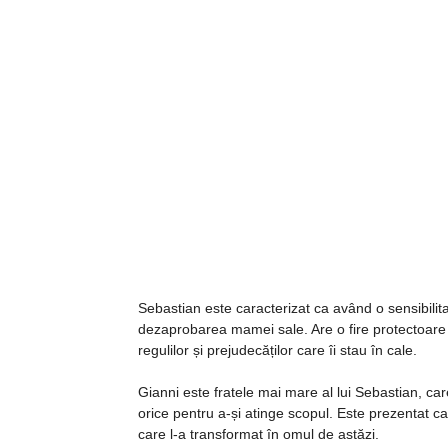
Sebastian este caracterizat ca având o sensibili
dezaprobarea mamei sale. Are o fire protectoare ș
regulilor și prejudecăților care îi stau în cale.
Gianni este fratele mai mare al lui Sebastian, care
orice pentru a-și atinge scopul. Este prezentat c
care l-a transformat în omul de astăzi.