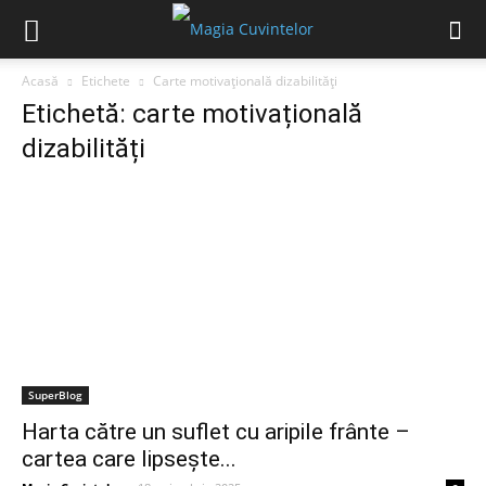
Acasă
Etichete
Carte motivațională dizabilități
Etichetă: carte motivațională
dizabilități
SuperBlog
Harta către un suflet cu aripile frânte –
cartea care lipsește...