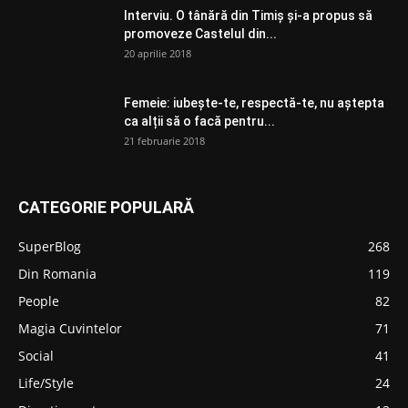
Interviu. O tânără din Timiș și-a propus să
promoveze Castelul din...
20 aprilie 2018
Femeie: iubește-te, respectă-te, nu aștepta
ca alții să o facă pentru...
21 februarie 2018
CATEGORIE POPULARĂ
SuperBlog
268
Din Romania
119
People
82
Magia Cuvintelor
71
Social
41
Life/Style
24