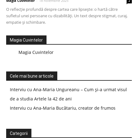
Magia Cuvintelor
-
18 noiembrie 2025
2
O reflecție profundă despre cartea care lipsește: o hartă către
sufletul unei persoane cu dizabilități. Un text despre stigmat, curaj,
empatie și schimbare.
Magia Cuvintelor
Magia Cuvintelor
Cele mai bune articole
Interviu cu Ana-Maria Ungureanu – Cum și-a urmat visul
de a studia Artele la 42 de ani
Interviu cu Ana-Maria Bucătariu, creator de frumos
Categorii