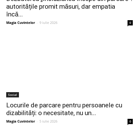
autoritățile promit măsuri, dar empatia
încă...
Magia Cuvintelor
-
9 iulie 2026
0
Social
Locurile de parcare pentru persoanele cu
dizabilități: o necesitate, nu un...
Magia Cuvintelor
-
5 iulie 2026
0