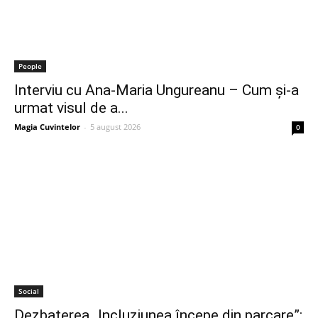
People
Interviu cu Ana-Maria Ungureanu – Cum și-a
urmat visul de a...
Magia Cuvintelor
-
5 august 2026
0
Social
Dezbaterea „Incluziunea începe din parcare”: