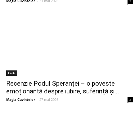
Magia Cuvintelor
-
31 mai 2026
2
Carti
Recenzie Podul Speranței – o poveste
emoționantă despre iubire, suferință și...
Magia Cuvintelor
-
27 mai 2026
2