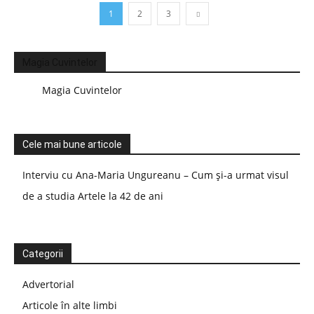
1
2
3
Magia Cuvintelor
Magia Cuvintelor
Cele mai bune articole
Interviu cu Ana-Maria Ungureanu – Cum și-a urmat visul
de a studia Artele la 42 de ani
Categorii
Advertorial
Articole în alte limbi