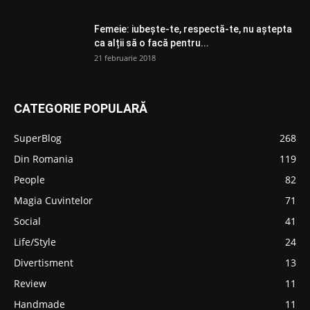
Femeie: iubește-te, respectă-te, nu aștepta
ca alții să o facă pentru...
21 februarie 2018
CATEGORIE POPULARĂ
SuperBlog
268
Din Romania
119
People
82
Magia Cuvintelor
71
Social
41
Life/Style
24
Divertisment
13
Review
11
Handmade
11