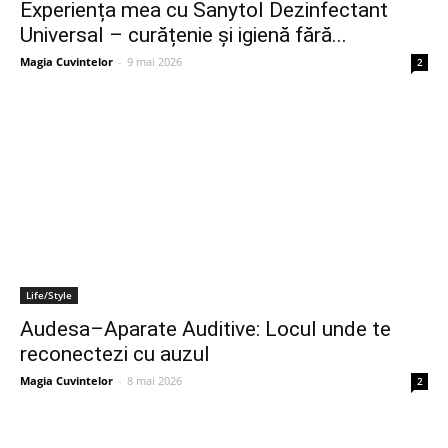
Experiența mea cu Sanytol Dezinfectant
Universal – curățenie și igienă fără...
Magia Cuvintelor
-
9 mai 2026
2
Life/Style
Audesa–Aparate Auditive: Locul unde te
reconectezi cu auzul
Magia Cuvintelor
-
8 mai 2026
2