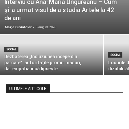
Interviu cu Ana-Maria Ungureanu – Cum
și-a urmat visul de a studia Artele la 42
de ani
Magia Cuvintelor
-
5 august 2026
SOCIAL
SOCIAL
Dezbaterea „Incluziunea începe din
parcare”: autoritățile promit măsuri,
Locurile 
dar empatia încă lipsește
dizabilită
ULTIMELE ARTICOLE