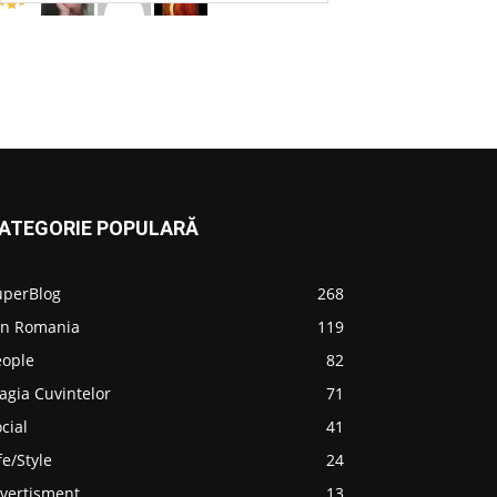
ATEGORIE POPULARĂ
uperBlog
268
in Romania
119
eople
82
agia Cuvintelor
71
cial
41
fe/Style
24
ivertisment
13