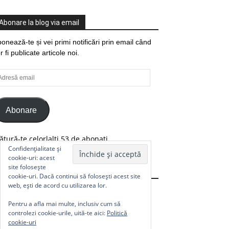
Abonare la blog via email
onează-te și vei primi notificări prin email când
r fi publicate articole noi.
resă
ail
Abonare
ătură-te celorlalți 53 de abonați.
Confidențialitate și
cookie-uri: acest
site folosește
Comunitate
cookie-uri. Dacă continui să folosești acest site
web, ești de acord cu utilizarea lor.
Pentru a afla mai multe, inclusiv cum să
controlezi cookie-urile, uită-te aici:
Politică
cookie-uri