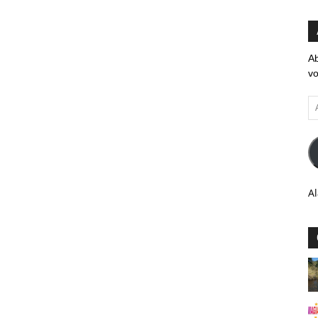
Ab
vo
Ad
em
Al