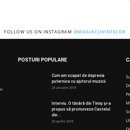
FOLLOW US ON INSTAGRAM
@MAGIACUVINTELOR
POSTURI POPULARE
C
Cum am scapat de depresia
S
puternica cu ajutorul muzicii.
D
24 ianuarie 2018
ru
P
M
Interviu. O tânără din Timiș și-a
propus să promoveze Castelul
So
din...
Li
20 aprilie 2018
D