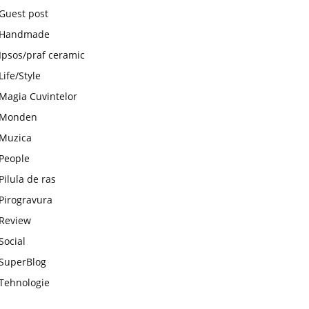
Guest post
Handmade
Ipsos/praf ceramic
Life/Style
Magia Cuvintelor
Monden
Muzica
People
Pilula de ras
Pirogravura
Review
Social
SuperBlog
Tehnologie