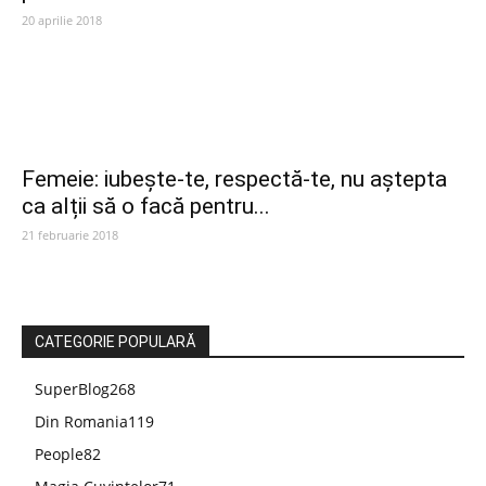
20 aprilie 2018
Femeie: iubește-te, respectă-te, nu aștepta
ca alții să o facă pentru...
21 februarie 2018
CATEGORIE POPULARĂ
SuperBlog
268
Din Romania
119
People
82