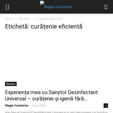
Acasă
Etichete
Curățenie eficientă
Etichetă: curățenie eficientă
Review
Experiența mea cu Sanytol Dezinfectant
Universal – curățenie și igienă fără...
Magia Cuvintelor
-
9 mai 2026
2
Am testat Sanytol Dezinfectant Universal și am descoperit un produs