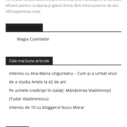
eficient pentru curățenie și igienă zilnică, fără miros puternic de clor.
Află experiența mea!
Magia Cuvintelor
Magia Cuvintelor
Cele mai bune articole
Interviu cu Ana-Maria Ungureanu – Cum și-a urmat visul
de a studia Artele la 42 de ani
Pe urmele credinței în Galați: Mănăstirea Vladimirești
(Tudor Vladimirescu)
Interviu de 10 cu bloggerul Nucu Morar