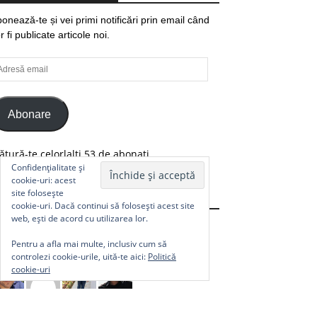
onează-te și vei primi notificări prin email când
r fi publicate articole noi.
resă
ail
Abonare
ătură-te celorlalți 53 de abonați.
Confidențialitate și
cookie-uri: acest
site folosește
Comunitate
cookie-uri. Dacă continui să folosești acest site
web, ești de acord cu utilizarea lor.
Pentru a afla mai multe, inclusiv cum să
controlezi cookie-urile, uită-te aici:
Politică
cookie-uri