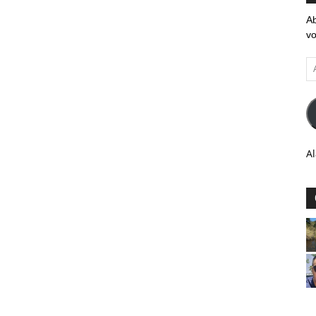
Ab
vo
Ad
em
Al