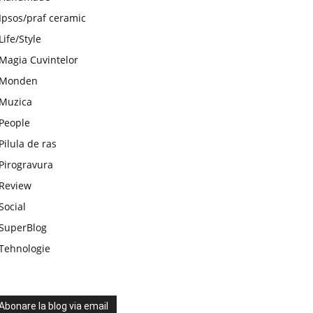
Ipsos/praf ceramic
Life/Style
Magia Cuvintelor
Monden
Muzica
People
Pilula de ras
Pirogravura
Review
Social
SuperBlog
Tehnologie
Abonare la blog via email