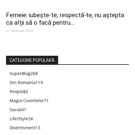
Femeie: iubește-te, respectă-te, nu aștepta
ca alții să o facă pentru...
21 februarie 2018
CATEGORIE POPULARĂ
SuperBlog
268
Din Romania
119
People
82
Magia Cuvintelor
71
Social
41
Life/Style
24
Divertisment
13