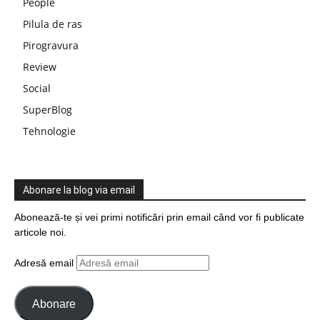
People
Pilula de ras
Pirogravura
Review
Social
SuperBlog
Tehnologie
Abonare la blog via email
Abonează-te și vei primi notificări prin email când vor fi publicate
articole noi.
Adresă email
Abonare