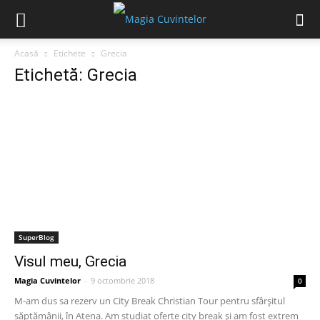
Acasă
Etichete
Grecia
Etichetă: Grecia
SuperBlog
Visul meu, Grecia
Magia Cuvintelor
-
9 octombrie 2018
0
M-am dus sa rezerv un City Break Christian Tour pentru sfârșitul
săptămânii, în Atena. Am studiat oferte city break și am fost extrem