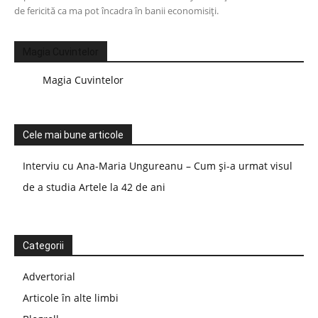
de fericită ca ma pot încadra în banii economisiți.
Magia Cuvintelor
Magia Cuvintelor
Cele mai bune articole
Interviu cu Ana-Maria Ungureanu – Cum și-a urmat visul
de a studia Artele la 42 de ani
Categorii
Advertorial
Articole în alte limbi