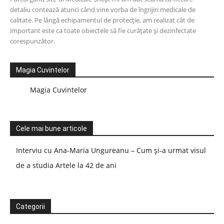
detaliu contează atunci când vine vorba de îngrijiri medicale de
calitate. Pe lângă echipamentul de protecție, am realizat cât de
important este ca toate obiectele să fie curățate și dezinfectate
corespunzător.
Magia Cuvintelor
Magia Cuvintelor
Cele mai bune articole
Interviu cu Ana-Maria Ungureanu – Cum și-a urmat visul
de a studia Artele la 42 de ani
Categorii