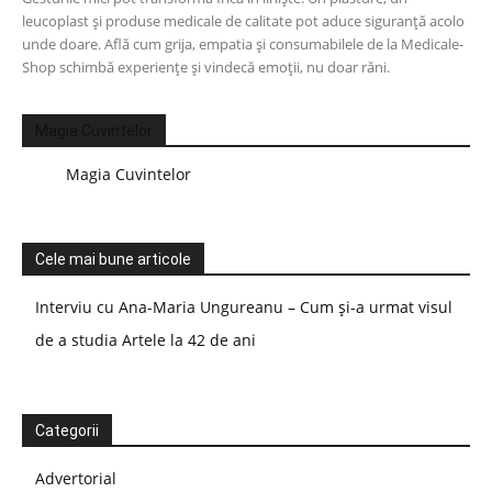
leucoplast și produse medicale de calitate pot aduce siguranță acolo
unde doare. Află cum grija, empatia și consumabilele de la Medicale-
Shop schimbă experiențe și vindecă emoții, nu doar răni.
Magia Cuvintelor
Magia Cuvintelor
Cele mai bune articole
Interviu cu Ana-Maria Ungureanu – Cum și-a urmat visul
de a studia Artele la 42 de ani
Categorii
Advertorial