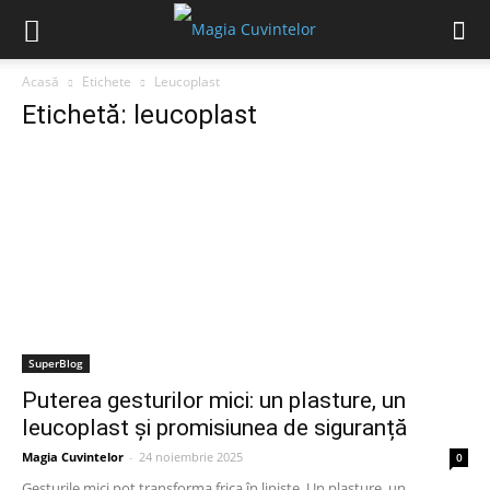
Acasă
Etichete
Leucoplast
Etichetă: leucoplast
SuperBlog
Puterea gesturilor mici: un plasture, un
leucoplast și promisiunea de siguranță
Magia Cuvintelor
-
24 noiembrie 2025
0
Gesturile mici pot transforma frica în liniște. Un plasture, un