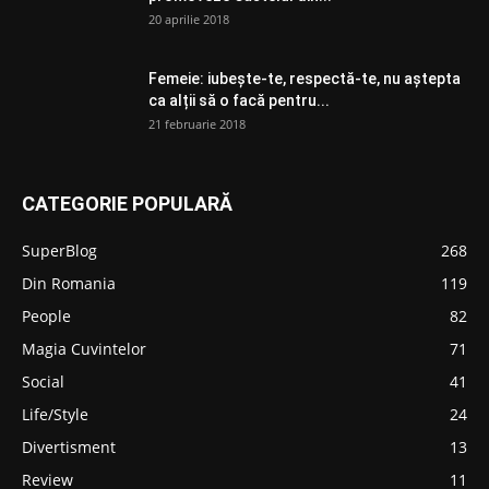
20 aprilie 2018
Femeie: iubește-te, respectă-te, nu aștepta
ca alții să o facă pentru...
21 februarie 2018
CATEGORIE POPULARĂ
SuperBlog
268
Din Romania
119
People
82
Magia Cuvintelor
71
Social
41
Life/Style
24
Divertisment
13
Review
11