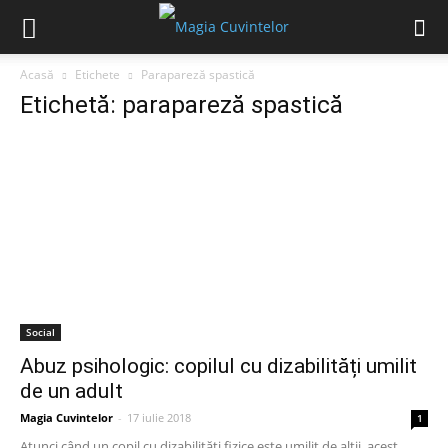
Acasă
Etichete
Parapareză spastică
Etichetă: parapareză spastică
Social
Abuz psihologic: copilul cu dizabilități umilit
de un adult
Magia Cuvintelor
-
17 iulie 2018
1
Atunci când un copil cu dizabilități fizice este umilit de alții, acest