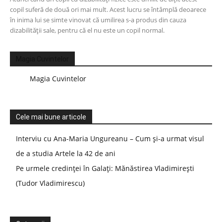
copil suferă de două ori mai mult. Acest lucru se întâmplă deoarece
în inima lui se simte vinovat că umilirea s-a produs din cauza
dizabilității sale, pentru că el nu este un copil normal.
Magia Cuvintelor
Magia Cuvintelor
Cele mai bune articole
Interviu cu Ana-Maria Ungureanu – Cum și-a urmat visul
de a studia Artele la 42 de ani
Pe urmele credinței în Galați: Mănăstirea Vladimirești
(Tudor Vladimirescu)