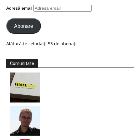
Adresă email
Abonare
Alătură-te celorlalți 53 de abonați.
Comunitate