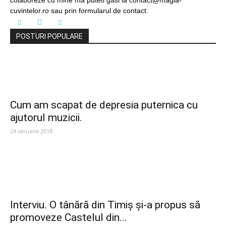
colaboreze cu mine ma puteti gasi la contact@magia-
cuvintelor.ro sau prin formularul de contact.
POSTURI POPULARE
Cum am scapat de depresia puternica cu
ajutorul muzicii.
24 ianuarie 2018
Interviu. O tânără din Timiș și-a propus să
promoveze Castelul din...