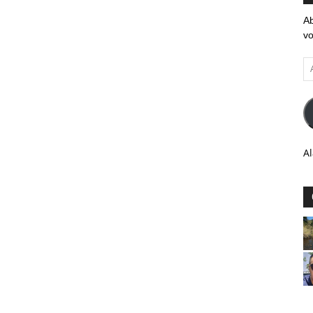
Ab
vo
Ad
em
Al