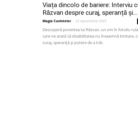
Viața dincolo de bariere: Interviu 
Răzvan despre curaj, speranță și...
Magia Cuvintelor
-
22 septembrie 2025
Descoperă povestea lui Răzvan, un om în fotoliu rul
care ne arată că dizabilitatea nu înseamnă limitare, c
curaj, speranță și putere de a trăi.