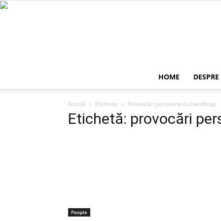
HOME
DESPRE
Acasă
Etichete
Provocări persoane cu handicap
Etichetă: provocări pe
People