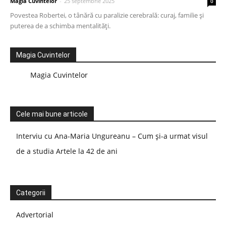
Magia Cuvintelor
-
25 septembrie 2025
0
Povestea Robertei, o tânără cu paralizie cerebrală: curaj, familie și
puterea de a schimba mentalități.
Magia Cuvintelor
Magia Cuvintelor
Cele mai bune articole
Interviu cu Ana-Maria Ungureanu – Cum și-a urmat visul
de a studia Artele la 42 de ani
Categorii
Advertorial