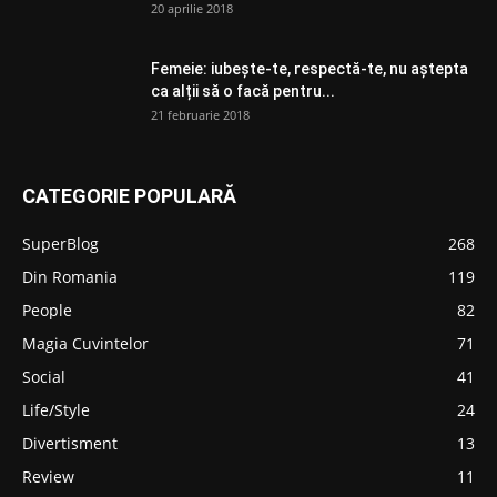
20 aprilie 2018
Femeie: iubește-te, respectă-te, nu aștepta
ca alții să o facă pentru...
21 februarie 2018
CATEGORIE POPULARĂ
SuperBlog
268
Din Romania
119
People
82
Magia Cuvintelor
71
Social
41
Life/Style
24
Divertisment
13
Review
11