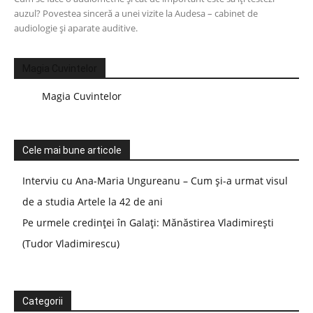
auzul? Povestea sinceră a unei vizite la Audesa – cabinet de
audiologie și aparate auditive.
Magia Cuvintelor
Magia Cuvintelor
Cele mai bune articole
Interviu cu Ana-Maria Ungureanu – Cum și-a urmat visul
de a studia Artele la 42 de ani
Pe urmele credinței în Galați: Mănăstirea Vladimirești
(Tudor Vladimirescu)
Categorii