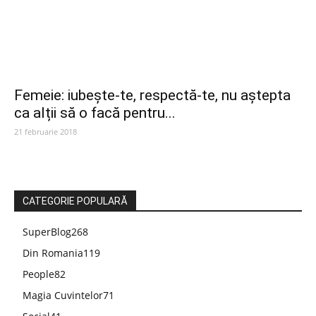
Femeie: iubește-te, respectă-te, nu aștepta
ca alții să o facă pentru...
21 februarie 2018
CATEGORIE POPULARĂ
SuperBlog
268
Din Romania
119
People
82
Magia Cuvintelor
71