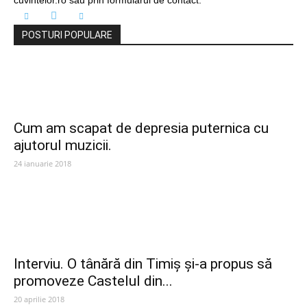
cuvintelor.ro sau prin formularul de contact.
POSTURI POPULARE
Cum am scapat de depresia puternica cu
ajutorul muzicii.
24 ianuarie 2018
Interviu. O tânără din Timiș și-a propus să
promoveze Castelul din...
20 aprilie 2018