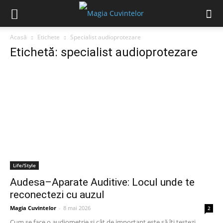
Acasă
Etichete
Specialist audioprotezare
Etichetă: specialist audioprotezare
Life/Style
Audesa–Aparate Auditive: Locul unde te
reconectezi cu auzul
Magia Cuvintelor
-
8 mai 2026
2
Cum se face o audiometrie și cât de important este să îți testezi