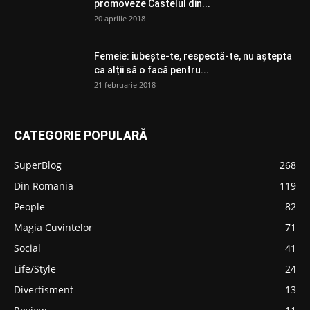
promoveze Castelul din...
20 aprilie 2018
Femeie: iubește-te, respectă-te, nu aștepta
ca alții să o facă pentru...
21 februarie 2018
CATEGORIE POPULARĂ
SuperBlog
268
Din Romania
119
People
82
Magia Cuvintelor
71
Social
41
Life/Style
24
Divertisment
13