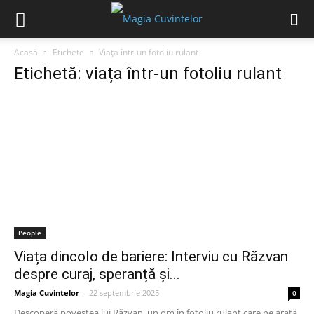
Acasă
Etichete
Viața într-un fotoliu rulant
Etichetă: viața într-un fotoliu rulant
People
Viața dincolo de bariere: Interviu cu Răzvan
despre curaj, speranță și...
Magia Cuvintelor
-
22 septembrie 2025
0
Descoperă povestea lui Răzvan, un om în fotoliu rulant care ne arată