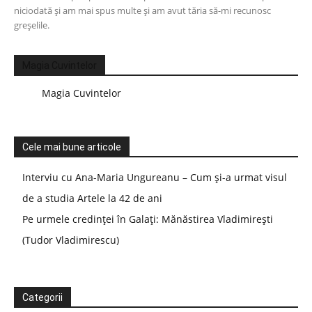
niciodată și am mai spus multe și am avut tăria să-mi recunosc
greșelile.
Magia Cuvintelor
Magia Cuvintelor
Cele mai bune articole
Interviu cu Ana-Maria Ungureanu – Cum și-a urmat visul
de a studia Artele la 42 de ani
Pe urmele credinței în Galați: Mănăstirea Vladimirești
(Tudor Vladimirescu)
Categorii