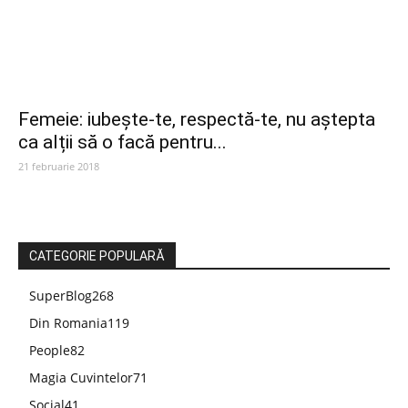
Femeie: iubește-te, respectă-te, nu aștepta
ca alții să o facă pentru...
21 februarie 2018
CATEGORIE POPULARĂ
SuperBlog
268
Din Romania
119
People
82
Magia Cuvintelor
71
Social
41