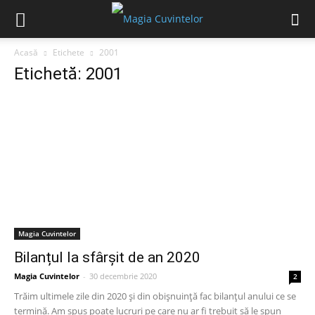
Acasă
Etichete
2001
Etichetă: 2001
Magia Cuvintelor
Bilanțul la sfârșit de an 2020
Magia Cuvintelor
-
30 decembrie 2020
2
Trăim ultimele zile din 2020 și din obișnuință fac bilanțul anului ce se
termină. Am spus poate lucruri pe care nu ar fi trebuit să le spun