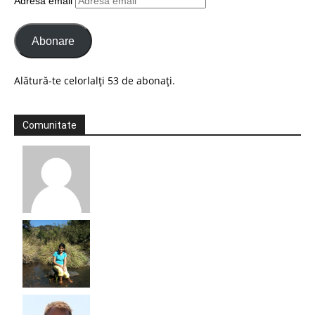
Adresă email
Abonare
Alătură-te celorlalți 53 de abonați.
Comunitate