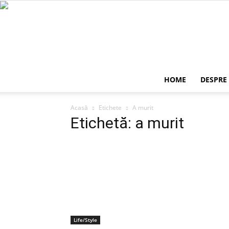
HOME
DESPRE
Acasă
Etichete
A murit
Etichetă: a murit
Life/Style