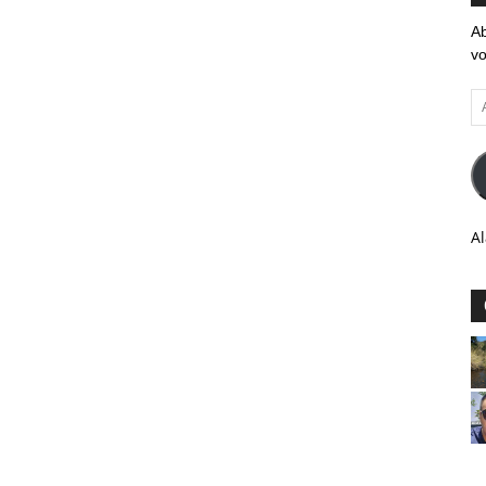
Ab
vo
Ad
em
Al