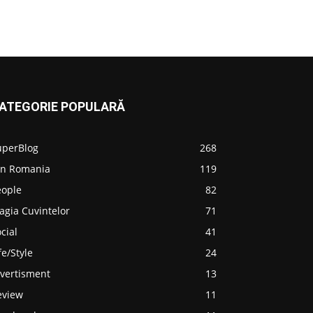
ATEGORIE POPULARĂ
uperBlog
268
in Romania
119
eople
82
agia Cuvintelor
71
cial
41
fe/Style
24
ivertisment
13
eview
11