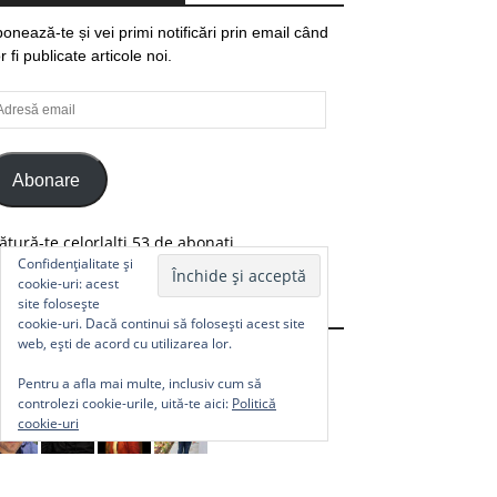
onează-te și vei primi notificări prin email când
r fi publicate articole noi.
resă
ail
Abonare
ătură-te celorlalți 53 de abonați.
Confidențialitate și
cookie-uri: acest
site folosește
Comunitate
cookie-uri. Dacă continui să folosești acest site
web, ești de acord cu utilizarea lor.
Pentru a afla mai multe, inclusiv cum să
controlezi cookie-urile, uită-te aici:
Politică
cookie-uri