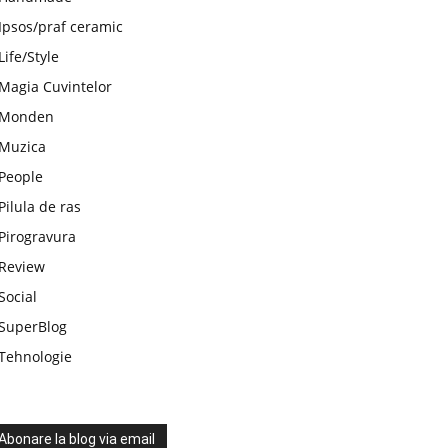
Ipsos/praf ceramic
Life/Style
Magia Cuvintelor
Monden
Muzica
People
Pilula de ras
Pirogravura
Review
Social
SuperBlog
Tehnologie
Abonare la blog via email