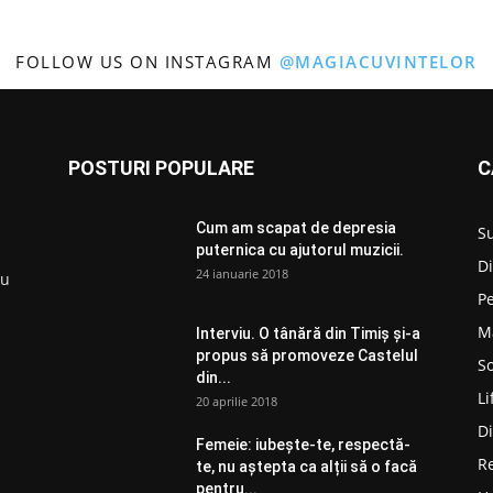
FOLLOW US ON INSTAGRAM
@MAGIACUVINTELOR
POSTURI POPULARE
C
Cum am scapat de depresia
S
puternica cu ajutorul muzicii.
D
24 ianuarie 2018
ru
P
M
Interviu. O tânără din Timiș și-a
propus să promoveze Castelul
So
din...
Li
20 aprilie 2018
D
Femeie: iubește-te, respectă-
R
te, nu aștepta ca alții să o facă
pentru...