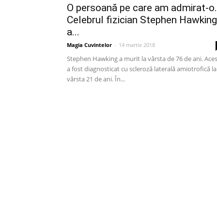
O persoană pe care am admirat-o.
Celebrul fizician Stephen Hawking
a...
Magia Cuvintelor
-
14 martie 2018
Stephen Hawking a murit la vârsta de 76 de ani. Ace
a fost diagnosticat cu scleroză laterală amiotrofică la
vârsta 21 de ani. În...