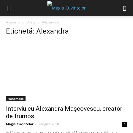
Acasă
Etichete
Alexandra
Etichetă: Alexandra
Handmade
Interviu cu Alexandra Mașcovescu, creator
de frumos
Magia Cuvintelor
-
8 august 2018
0
Astăzi vom avea interviu cu Alexandra Mașcovescu, un altfel de