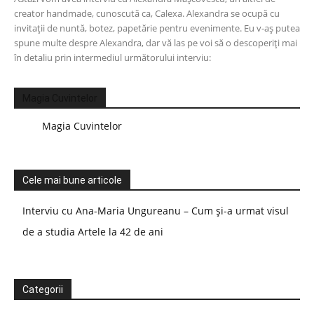
creator handmade, cunoscută ca, Calexa. Alexandra se ocupă cu
invitații de nuntă, botez, papetărie pentru evenimente. Eu v-aș putea
spune multe despre Alexandra, dar vă las pe voi să o descoperiți mai
în detaliu prin intermediul următorului interviu:
Magia Cuvintelor
Magia Cuvintelor
Cele mai bune articole
Interviu cu Ana-Maria Ungureanu – Cum și-a urmat visul
de a studia Artele la 42 de ani
Categorii