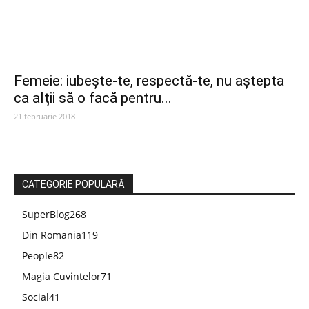
Femeie: iubește-te, respectă-te, nu aștepta
ca alții să o facă pentru...
21 februarie 2018
CATEGORIE POPULARĂ
SuperBlog
268
Din Romania
119
People
82
Magia Cuvintelor
71
Social
41