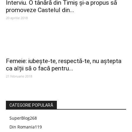
Interviu. O tânără din Timiș și-a propus să
promoveze Castelul din...
20 aprilie 2018
Femeie: iubește-te, respectă-te, nu aștepta
ca alții să o facă pentru...
21 februarie 2018
CATEGORIE POPULARĂ
SuperBlog
268
Din Romania
119