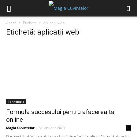
Acasă
Etichete
Aplicații web
Etichetă: aplicații web
Tehnologie
Formula succesului pentru afacerea ta
online
Magia Cuvintelor
-
31 ianuarie 2020
0
Dacă ești hotărât ca afacerea ta să fie văzută online, Alsten Soft este