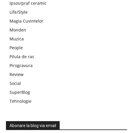
Ipsos/praf ceramic
Life/Style
Magia Cuvintelor
Monden
Muzica
People
Pilula de ras
Pirogravura
Review
Social
SuperBlog
Tehnologie
Abonare la blog via email