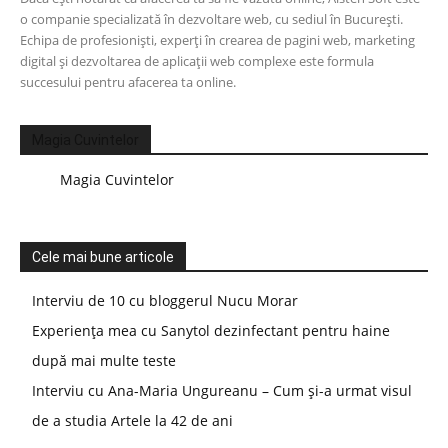
o companie specializată în dezvoltare web, cu sediul în București.
Echipa de profesioniști, experți în crearea de pagini web, marketing
digital și dezvoltarea de aplicații web complexe este formula
succesului pentru afacerea ta online.
Magia Cuvintelor
Magia Cuvintelor
Cele mai bune articole
Interviu de 10 cu bloggerul Nucu Morar
Experiența mea cu Sanytol dezinfectant pentru haine
după mai multe teste
Interviu cu Ana-Maria Ungureanu – Cum și-a urmat visul
de a studia Artele la 42 de ani