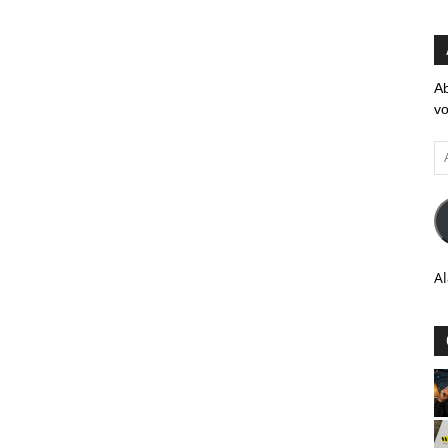
Ab
vo
Ad
em
Al