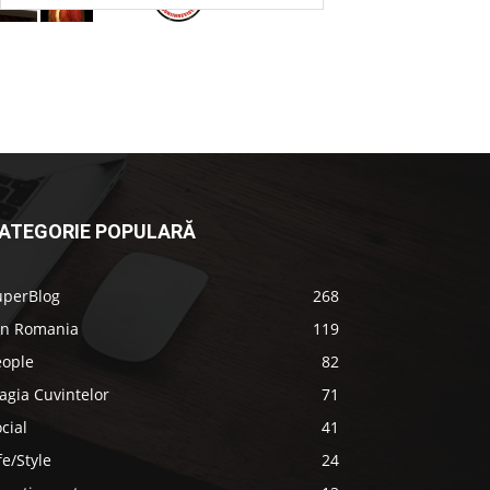
ATEGORIE POPULARĂ
uperBlog
268
in Romania
119
eople
82
agia Cuvintelor
71
cial
41
fe/Style
24