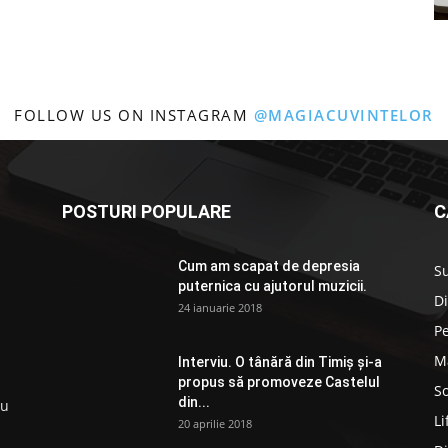
FOLLOW US ON INSTAGRAM
@MAGIACUVINTELOR
POSTURI POPULARE
C
Cum am scapat de depresia
S
puternica cu ajutorul muzicii.
D
24 ianuarie 2018
P
M
Interviu. O tânără din Timiș și-a
propus să promoveze Castelul
So
din...
ru
Li
20 aprilie 2018