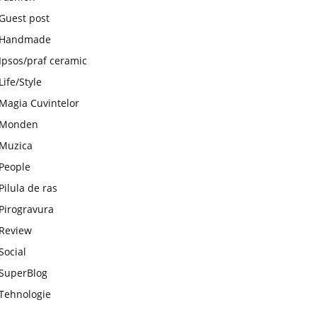
Guest post
Handmade
Ipsos/praf ceramic
Life/Style
Magia Cuvintelor
Monden
Muzica
People
Pilula de ras
Pirogravura
Review
Social
SuperBlog
Tehnologie