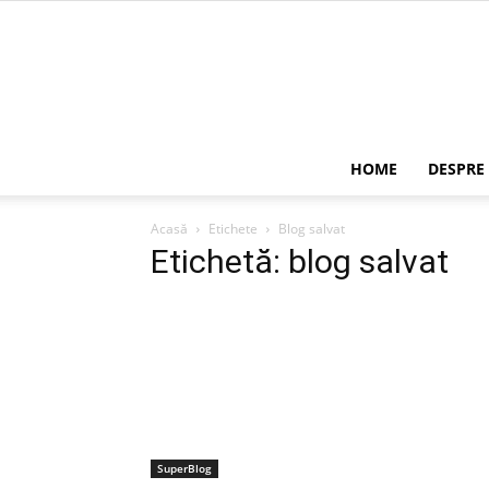
HOME
DESPRE
Acasă
Etichete
Blog salvat
Etichetă: blog salvat
SuperBlog