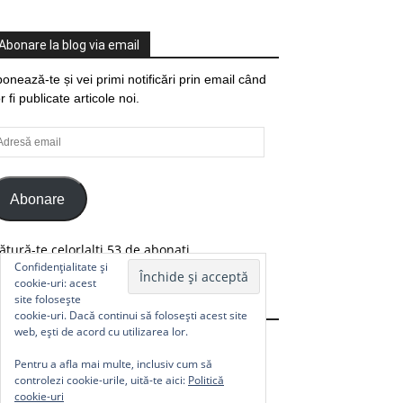
Abonare la blog via email
onează-te și vei primi notificări prin email când
r fi publicate articole noi.
resă
ail
Abonare
ătură-te celorlalți 53 de abonați.
Confidențialitate și
cookie-uri: acest
site folosește
Comunitate
cookie-uri. Dacă continui să folosești acest site
web, ești de acord cu utilizarea lor.
Pentru a afla mai multe, inclusiv cum să
controlezi cookie-urile, uită-te aici:
Politică
cookie-uri