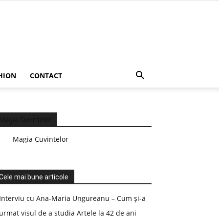
HION
CONTACT
Magia Cuvintelor
Magia Cuvintelor
Cele mai bune articole
Interviu cu Ana-Maria Ungureanu – Cum și-a
urmat visul de a studia Artele la 42 de ani