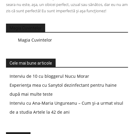
seara nu este, așa, un obicei perfect, uzual sau sănătos, dar eu nu am
zis că sunt perfectă! Eu sunt imperfectă și așa funcționez!
Magia Cuvintelor
Magia Cuvintelor
Cele mai bune articole
Interviu de 10 cu bloggerul Nucu Morar
Experiența mea cu Sanytol dezinfectant pentru haine
după mai multe teste
Interviu cu Ana-Maria Ungureanu – Cum și-a urmat visul
de a studia Artele la 42 de ani