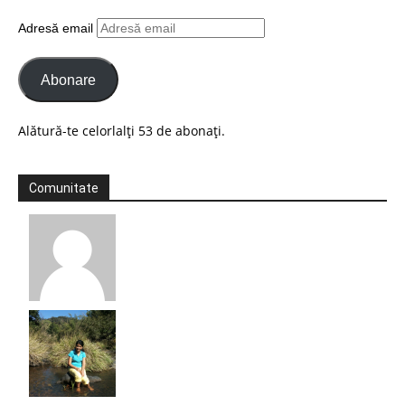
Adresă email
Abonare
Alătură-te celorlalți 53 de abonați.
Comunitate