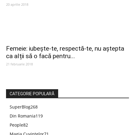
20 aprilie 2018
Femeie: iubește-te, respectă-te, nu aștepta
ca alții să o facă pentru...
21 februarie 2018
CATEGORIE POPULARĂ
SuperBlog
268
Din Romania
119
People
82
Magia Cuvintelor
71