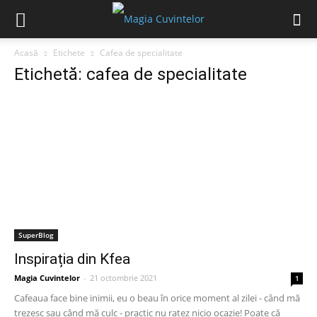
Acasă
Etichete
Cafea de specialitate
Etichetă: cafea de specialitate
SuperBlog
Inspirația din Kfea
Magia Cuvintelor
-
21 octombrie 2021
1
Cafeaua face bine inimii, eu o beau în orice moment al zilei - când mă
trezesc sau când mă culc - practic nu ratez nicio ocazie! Poate că