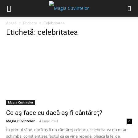
Acasă
Etichete
Celebritatea
Etichetă: celebritatea
Magia Cuvintelor
Ce aș face eu dacă aș fi cântăreț?
Magia Cuvintelor
-
4 iunie 2021
0
În primul rând, dacă aș fi un cântăreț celebru, celebritatea nu m-ar
schimba, conștientizez faptul că ce vine repede, pleacă la fel de