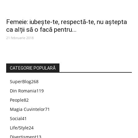
Femeie: iubește-te, respectă-te, nu aștepta
ca alții să o facă pentru...
21 februarie 2018
CATEGORIE POPULARĂ
SuperBlog
268
Din Romania
119
People
82
Magia Cuvintelor
71
Social
41
Life/Style
24
Divertisment
13