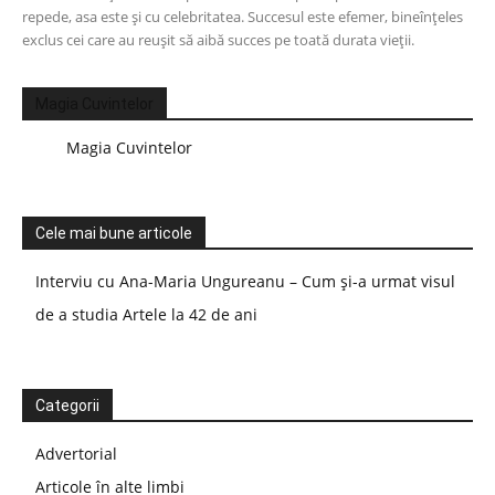
repede, asa este și cu celebritatea. Succesul este efemer, bineînțeles
exclus cei care au reușit să aibă succes pe toată durata vieții.
Magia Cuvintelor
Magia Cuvintelor
Cele mai bune articole
Interviu cu Ana-Maria Ungureanu – Cum și-a urmat visul
de a studia Artele la 42 de ani
Categorii
Advertorial
Articole în alte limbi