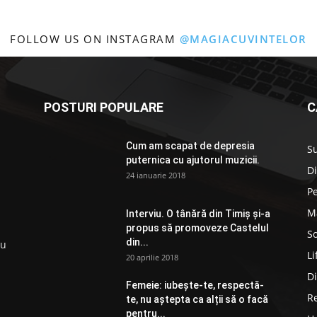
FOLLOW US ON INSTAGRAM
@MAGIACUVINTELOR
POSTURI POPULARE
C
Cum am scapat de depresia
S
puternica cu ajutorul muzicii.
D
24 ianuarie 2018
P
M
Interviu. O tânără din Timiș și-a
propus să promoveze Castelul
So
din...
ru
Li
20 aprilie 2018
D
Femeie: iubește-te, respectă-
R
te, nu aștepta ca alții să o facă
pentru...