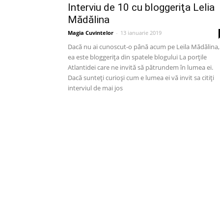
Interviu de 10 cu bloggeriţa Lelia
Mădălina
Magia Cuvintelor
-
13 ianuarie 2019
Dacă nu ai cunoscut-o până acum pe Leila Mădălina,
ea este bloggeriţa din spatele blogului La porțile
Atlantidei care ne invită să pătrundem în lumea ei.
Dacă sunteți curioși cum e lumea ei vă invit sa citiți
interviul de mai jos