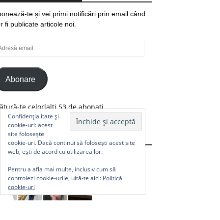
onează-te și vei primi notificări prin email când
r fi publicate articole noi.
resă
ail
Abonare
ătură-te celorlalți 53 de abonați.
Confidențialitate și
cookie-uri: acest
site folosește
Comunitate
cookie-uri. Dacă continui să folosești acest site
web, ești de acord cu utilizarea lor.
Pentru a afla mai multe, inclusiv cum să
controlezi cookie-urile, uită-te aici:
Politică
cookie-uri