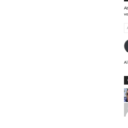
Ab
vo
Ad
em
Al