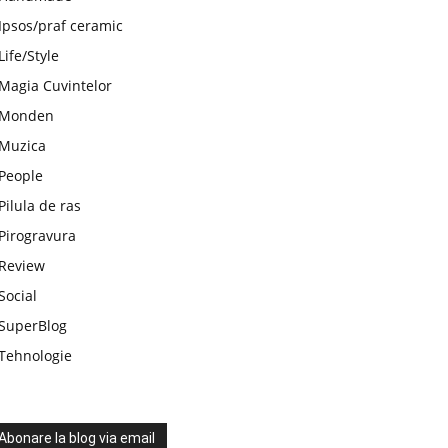
Ipsos/praf ceramic
Life/Style
Magia Cuvintelor
Monden
Muzica
People
Pilula de ras
Pirogravura
Review
Social
SuperBlog
Tehnologie
Abonare la blog via email