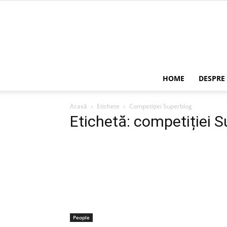
HOME
DESPRE
Acasă
Etichete
Competiției Superblog
Etichetă: competiției 
People