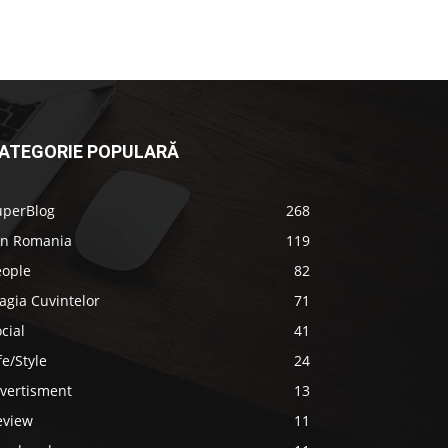
ATEGORIE POPULARĂ
uperBlog
268
in Romania
119
eople
82
agia Cuvintelor
71
cial
41
fe/Style
24
ivertisment
13
eview
11