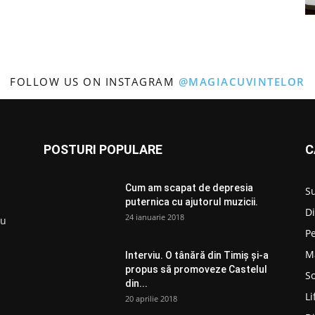
FOLLOW US ON INSTAGRAM
@MAGIACUVINTELOR
POSTURI POPULARE
C
Cum am scapat de depresia
S
puternica cu ajutorul muzicii.
D
24 ianuarie 2018
ru
P
M
Interviu. O tânără din Timiș și-a
propus să promoveze Castelul
So
din...
Li
20 aprilie 2018