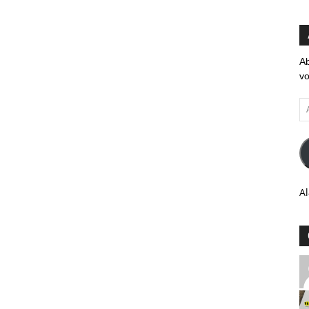
Ab
vo
Ad
em
Al