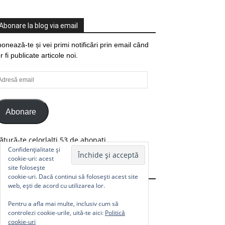
Abonare la blog via email
onează-te și vei primi notificări prin email când
r fi publicate articole noi.
resă
ail
Abonare
ătură-te celorlalți 53 de abonați.
Confidențialitate și
cookie-uri: acest
site folosește
Comunitate
cookie-uri. Dacă continui să folosești acest site
web, ești de acord cu utilizarea lor.
Pentru a afla mai multe, inclusiv cum să
controlezi cookie-urile, uită-te aici:
Politică
cookie-uri