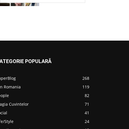
ATEGORIE POPULARĂ
uperBlog
268
in Romania
119
eople
82
agia Cuvintelor
71
cial
41
fe/Style
24