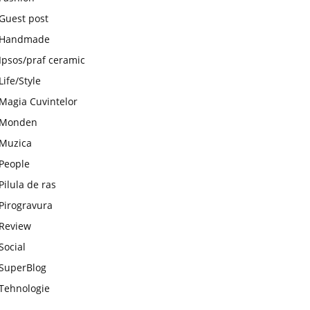
Guest post
Handmade
Ipsos/praf ceramic
Life/Style
Magia Cuvintelor
Monden
Muzica
People
Pilula de ras
Pirogravura
Review
Social
SuperBlog
Tehnologie