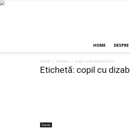
HOME
DESPRE
Acasă
Etichete
Copil cu dizabilități fizice
Etichetă: copil cu dizabil
Social