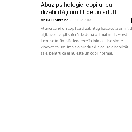
Abuz psihologic: copilul cu
dizabilități umilit de un adult
Magia Cuvintelor
-
17 iulie 2018
Atunci când un copil cu dizabilități fizice este umilit 
alții, acest copil suferă de două ori mai mult. Acest
lucru se întâmplă deoarece în inima lui se simte
vinovat că umilirea s-a produs din cauza dizabilității
sale, pentru că el nu este un copil normal.