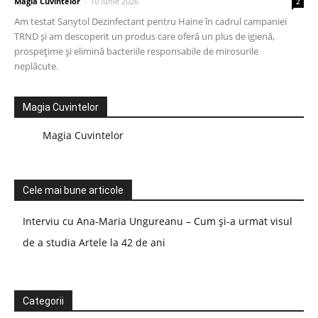
Magia Cuvintelor
-
10 iunie 2026
2
Am testat Sanytol Dezinfectant pentru Haine în cadrul campaniei
TRND și am descoperit un produs care oferă un plus de igienă,
prospețime și elimină bacteriile responsabile de mirosurile
neplăcute.
Magia Cuvintelor
Magia Cuvintelor
Cele mai bune articole
Interviu cu Ana-Maria Ungureanu – Cum și-a urmat visul
de a studia Artele la 42 de ani
Categorii