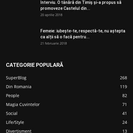
Interviu. O tânără din Timiș și-a propus să
promoveze Castelul din...
20 aprilie 2018
Femeie: iubește-te, respectă-te, nu aștepta
ca alții să o facă pentru...
21 februarie 2018
CATEGORIE POPULARĂ
SuperBlog
268
Din Romania
119
People
82
Magia Cuvintelor
71
Social
41
Life/Style
24
Divertisment
13