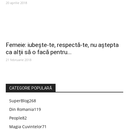
20 aprilie 2018
Femeie: iubește-te, respectă-te, nu aștepta
ca alții să o facă pentru...
21 februarie 2018
CATEGORIE POPULARĂ
SuperBlog
268
Din Romania
119
People
82
Magia Cuvintelor
71