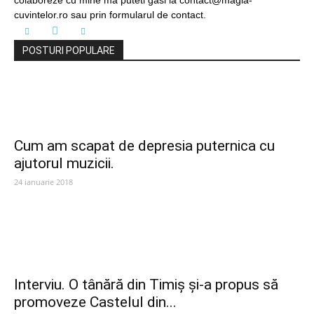
colaboreze cu mine ma puteti gasi la contact@magia-
cuvintelor.ro sau prin formularul de contact.
POSTURI POPULARE
Cum am scapat de depresia puternica cu
ajutorul muzicii.
24 ianuarie 2018
Interviu. O tânără din Timiș și-a propus să
promoveze Castelul din...