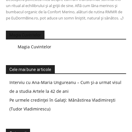
un ritual al echilibrului și al grijii de sine. Află cum lâna merinos și
bumbacul organic de la Confort Merino, alături de rutina RMMR de
pe EuDormBine.ro, pot aduce un somn liniștit, natural și sănătos. 🌙
Magia Cuvintelor
Magia Cuvintelor
Cele mai bune articole
Interviu cu Ana-Maria Ungureanu – Cum și-a urmat visul
de a studia Artele la 42 de ani
Pe urmele credinței în Galați: Mănăstirea Vladimirești
(Tudor Vladimirescu)