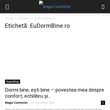
Acasă
Etichete
EuDormBine.ro
Etichetă: EuDormBine.ro
SuperBlog
Dormi bine, ești bine – povestea mea despre
confort, echilibru și...
Magia Cuvintelor
-
23 octombrie 2025
0
Descoperă povestea mea despre cum am transformat somnul într-