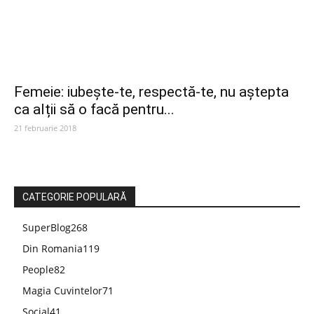
Femeie: iubește-te, respectă-te, nu aștepta
ca alții să o facă pentru...
21 februarie 2018
CATEGORIE POPULARĂ
SuperBlog
268
Din Romania
119
People
82
Magia Cuvintelor
71
Social
41