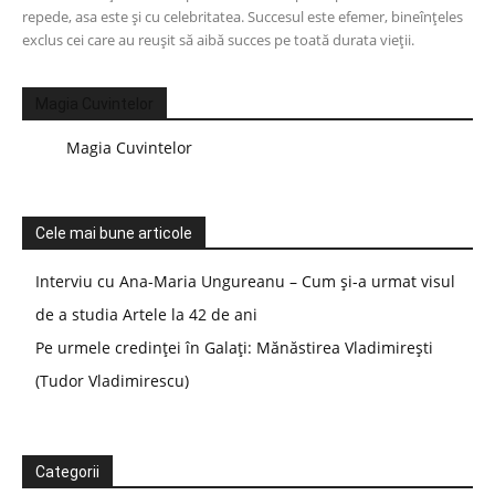
repede, asa este și cu celebritatea. Succesul este efemer, bineînțeles
exclus cei care au reușit să aibă succes pe toată durata vieții.
Magia Cuvintelor
Magia Cuvintelor
Cele mai bune articole
Interviu cu Ana-Maria Ungureanu – Cum și-a urmat visul
de a studia Artele la 42 de ani
Pe urmele credinței în Galați: Mănăstirea Vladimirești
(Tudor Vladimirescu)
Categorii