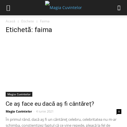
Acasă
Etichete
Faima
Etichetă: faima
Magia Cuvintelor
Ce aș face eu dacă aș fi cântăreț?
Magia Cuvintelor
-
4 iunie 2021
0
În primul rând, dacă aș fi un cântăreț celebru, celebritatea nu m-ar
schimba, conștientizez faptul că ce vine repede, pleacă la fel de