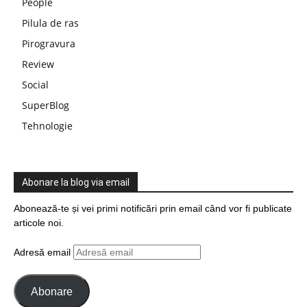
People
Pilula de ras
Pirogravura
Review
Social
SuperBlog
Tehnologie
Abonare la blog via email
Abonează-te și vei primi notificări prin email când vor fi publicate
articole noi.
Adresă email
Abonare