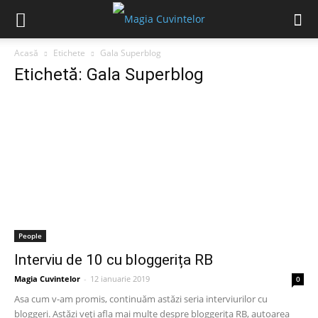
Acasă
Etichete
Gala Superblog
Etichetă: Gala Superblog
People
Interviu de 10 cu bloggerița RB
Magia Cuvintelor
-
12 ianuarie 2019
0
Asa cum v-am promis, continuăm astăzi seria interviurilor cu
bloggeri. Astăzi veți afla mai multe despre bloggerița RB, autoarea