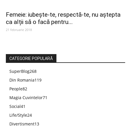
Femeie: iubește-te, respectă-te, nu aștepta
ca alții să o facă pentru...
21 februarie 2018
CATEGORIE POPULARĂ
SuperBlog
268
Din Romania
119
People
82
Magia Cuvintelor
71
Social
41
Life/Style
24
Divertisment
13