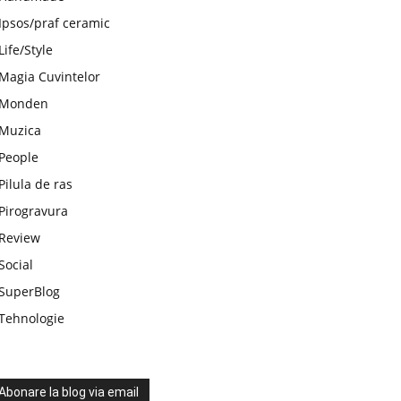
Ipsos/praf ceramic
Life/Style
Magia Cuvintelor
Monden
Muzica
People
Pilula de ras
Pirogravura
Review
Social
SuperBlog
Tehnologie
Abonare la blog via email