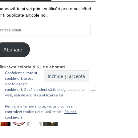
onează-te și vei primi notificări prin email când
r fi publicate articole noi.
resă
ail
Abonare
ătură-te celorlalți 53 de abonați.
Confidențialitate și
cookie-uri: acest
site folosește
Comunitate
cookie-uri. Dacă continui să folosești acest site
web, ești de acord cu utilizarea lor.
Pentru a afla mai multe, inclusiv cum să
controlezi cookie-urile, uită-te aici:
Politică
cookie-uri