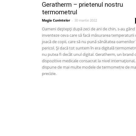
Geratherm – prietenul nostru
termometrul
Magia Cuvintelor
-
30 martie 2022
Oameni deștepți după zeci de ani de chin, s-au gând
inventeze ceva care să facă măsurarea temperaturii 
joacă de copii, care să nu pună sănătatea oamenilor 
pericol. Și dacă tot suntem în era digitală termometr
nu putea fi decât unul digital. Geratherm, un brand 
dispozitive medicale consacrat la nivel internațional,
dispune de mai multe modele de termometre de ma
precizie.