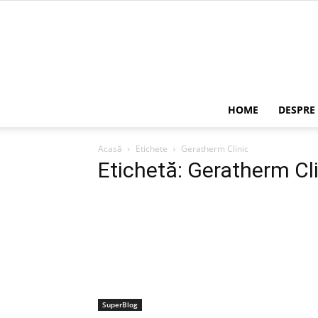
HOME
DESPRE
Acasă
Etichete
Geratherm Clinic
Etichetă: Geratherm Cl
SuperBlog