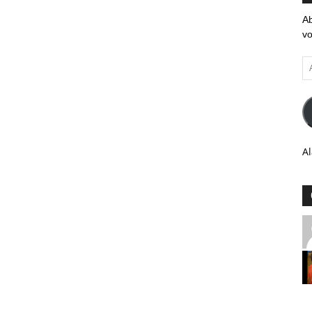
Ab
vo
Ad
em
Al