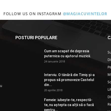
FOLLOW US ON INSTAGRAM
@MAGIACUVINTELOR
POSTURI POPULARE
C
Cum am scapat de depresia
S
puternica cu ajutorul muzicii.
D
24 ianuarie 2018
P
M
Interviu. O tânără din Timiș și-a
propus să promoveze Castelul
So
din...
ru
Li
20 aprilie 2018
D
Femeie: iubește-te, respectă-
R
te, nu aștepta ca alții să o facă
pentru...