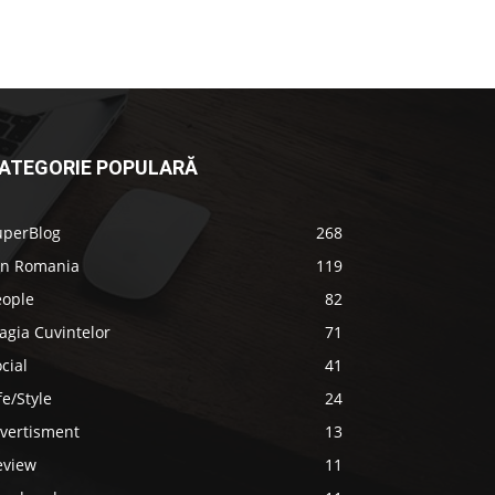
ATEGORIE POPULARĂ
uperBlog
268
in Romania
119
eople
82
agia Cuvintelor
71
cial
41
fe/Style
24
ivertisment
13
eview
11