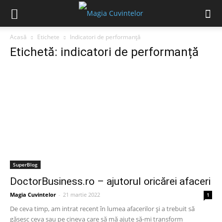
Acasă
Etichete
Indicatori de performanță
Etichetă: indicatori de performanță
SuperBlog
DoctorBusiness.ro – ajutorul oricărei afaceri
Magia Cuvintelor
-
21 martie 2022
1
De ceva timp, am intrat recent în lumea afacerilor și a trebuit să
găsesc ceva sau pe cineva care să mă ajute să-mi transform