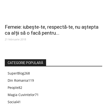
Femeie: iubește-te, respectă-te, nu aștepta
ca alții să o facă pentru...
21 februarie 2018
CATEGORIE POPULARĂ
SuperBlog
268
Din Romania
119
People
82
Magia Cuvintelor
71
Social
41