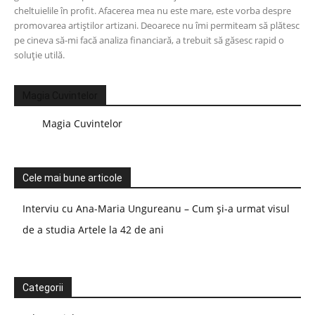
cheltuielile în profit. Afacerea mea nu este mare, este vorba despre
promovarea artiștilor artizani. Deoarece nu îmi permiteam să plătesc
pe cineva să-mi facă analiza financiară, a trebuit să găsesc rapid o
soluție utilă.
Magia Cuvintelor
Magia Cuvintelor
Cele mai bune articole
Interviu cu Ana-Maria Ungureanu – Cum și-a urmat visul
de a studia Artele la 42 de ani
Categorii