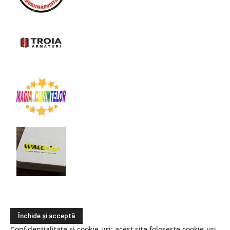
Confidențialitate și cookie-uri: acest site folosește cookie-uri.