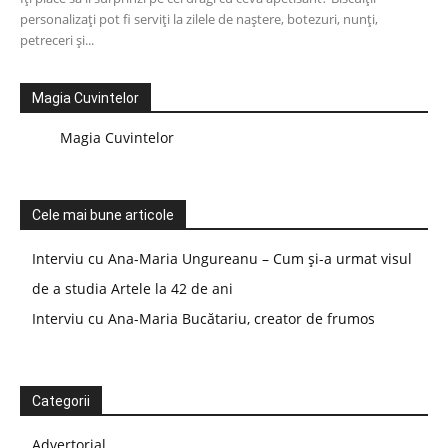
personalizați pot fi serviți la zilele de naștere, botezuri, nunți,
petreceri și...
Magia Cuvintelor
Magia Cuvintelor
Cele mai bune articole
Interviu cu Ana-Maria Ungureanu – Cum și-a urmat visul
de a studia Artele la 42 de ani
Interviu cu Ana-Maria Bucătariu, creator de frumos
Categorii
Advertorial