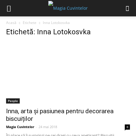
Acasă
Etichete
Inna Lotokosvka
Etichetă: Inna Lotokosvka
People
Inna, arta și pasiunea pentru decorarea
biscuiților
Magia Cuvintelor
-
24 mai 2018
0
Îți place să îi surprinzi pe cei dragi cu ceva apetisant? Biscuiții