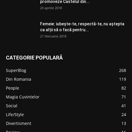
promoveze Castelul din...
20 aprilie 2018
Femeie: iubește-te, respectă-te, nu aștepta
ca alții să o facă pentru...
21 februarie 2018
CATEGORIE POPULARĂ
SuperBlog
268
Din Romania
119
People
82
Magia Cuvintelor
71
Social
41
Life/Style
24
Divertisment
13