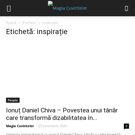
Acasă
Etichete
Inspirație
Etichetă: inspirație
People
Ionuț Daniel Chiva – Povestea unui tânăr
care transformă dizabilitatea în...
Magia Cuvintelor
-
23 octombrie 2025
0
Interviu inspirațional cu Ionuț Daniel Chiva, tânăr cu tetrapareză