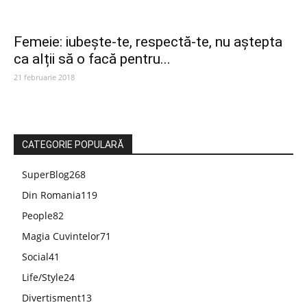
Femeie: iubește-te, respectă-te, nu aștepta
ca alții să o facă pentru...
21 februarie 2018
CATEGORIE POPULARĂ
SuperBlog
268
Din Romania
119
People
82
Magia Cuvintelor
71
Social
41
Life/Style
24
Divertisment
13