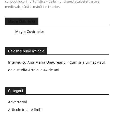
cunocut locuri noi turistice – de la munți spectaculoși și castele
medievale până la mănăstiri istorice.
Magia Cuvintelor
Magia Cuvintelor
Cele mai bune articole
Interviu cu Ana-Maria Ungureanu – Cum și-a urmat visul
de a studia Artele la 42 de ani
Categorii
Advertorial
Articole în alte limbi