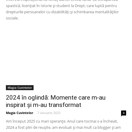
spastică, licențiat în Istorie și student la Drept, care luptă pentru
drepturile persoanelor cu dizabilități și schimbarea mentalităților
sociale.
Magia Cuvintelor
2024 în oglindă: Momente care m-au
inspirat și m-au transformat
Magia Cuvintelor
-
7 ianuarie 2025
0
Am început 2025 cu mari speranțe. Anul care tocmai s-a încheiat,
2024 a fost plin de reușite, am evoluat și mai mult ca blogger și am