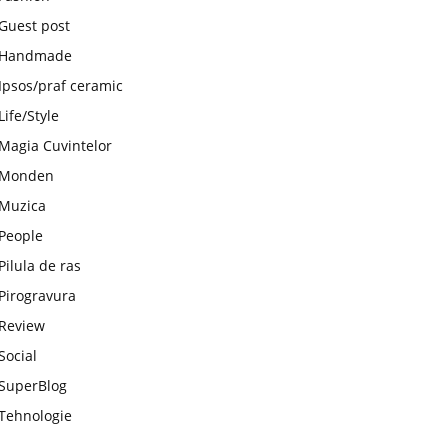
Guest post
Handmade
Ipsos/praf ceramic
Life/Style
Magia Cuvintelor
Monden
Muzica
People
Pilula de ras
Pirogravura
Review
Social
SuperBlog
Tehnologie