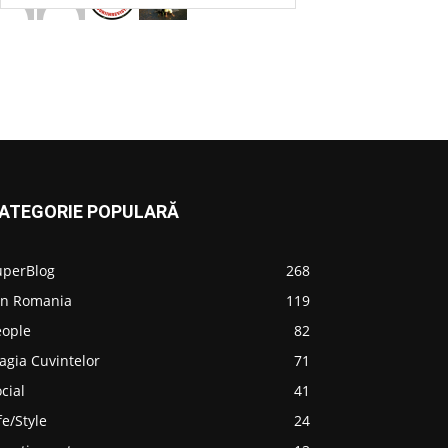
ATEGORIE POPULARĂ
uperBlog
268
in Romania
119
eople
82
agia Cuvintelor
71
cial
41
fe/Style
24