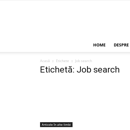
HOME
DESPRE
Acasă
Etichete
Job search
Etichetă: Job search
Articole în alte limbi