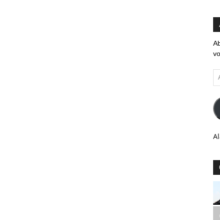
Ab
vo
Ad
em
Al