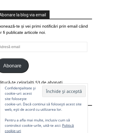
Abonare la blog via email
onează-te și vei primi notificări prin email când
r fi publicate articole noi.
resă
ail
Abonare
ătură-te celorlalți 53 de abonați.
Confidențialitate și
cookie-uri: acest
site folosește
Comunitate
cookie-uri. Dacă continui să folosești acest site
web, ești de acord cu utilizarea lor.
Pentru a afla mai multe, inclusiv cum să
controlezi cookie-urile, uită-te aici:
Politică
cookie-uri