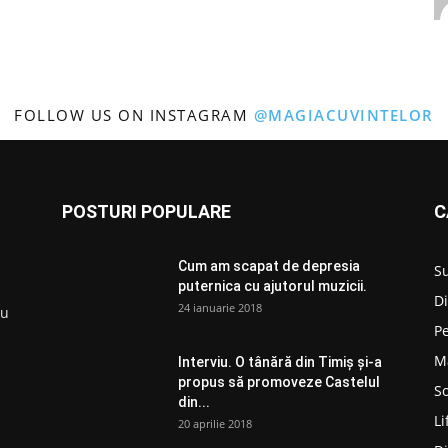
FOLLOW US ON INSTAGRAM
@MAGIACUVINTELOR
POSTURI POPULARE
C
Cum am scapat de depresia
S
puternica cu ajutorul muzicii.
D
24 ianuarie 2018
ru
P
M
Interviu. O tânără din Timiș și-a
propus să promoveze Castelul
So
din...
Li
20 aprilie 2018