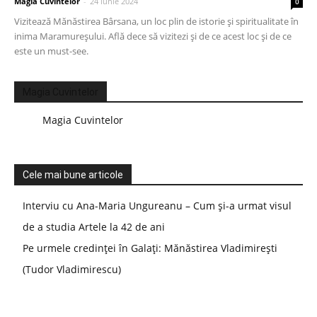
Magia Cuvintelor
-
24 iunie 2024
0
Vizitează Mănăstirea Bârsana, un loc plin de istorie și spiritualitate în
inima Maramureșului. Află dece să vizitezi și de ce acest loc și de ce
este un must-see.
Magia Cuvintelor
Magia Cuvintelor
Cele mai bune articole
Interviu cu Ana-Maria Ungureanu – Cum și-a urmat visul
de a studia Artele la 42 de ani
Pe urmele credinței în Galați: Mănăstirea Vladimirești
(Tudor Vladimirescu)