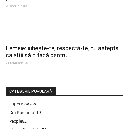
20 aprilie 2018
Femeie: iubește-te, respectă-te, nu aștepta
ca alții să o facă pentru...
21 februarie 2018
CATEGORIE POPULARĂ
SuperBlog
268
Din Romania
119
People
82