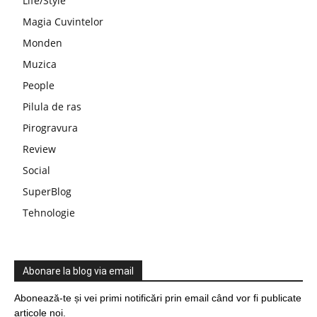
Life/Style
Magia Cuvintelor
Monden
Muzica
People
Pilula de ras
Pirogravura
Review
Social
SuperBlog
Tehnologie
Abonare la blog via email
Abonează-te și vei primi notificări prin email când vor fi publicate
articole noi.