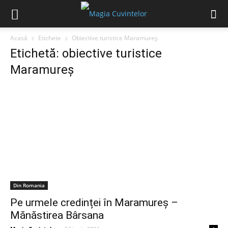
Acasă
Etichete
Obiective turistice Maramureș
Etichetă: obiective turistice
Maramureș
Din Romania
Pe urmele credinței în Maramureș –
Mănăstirea Bârsana