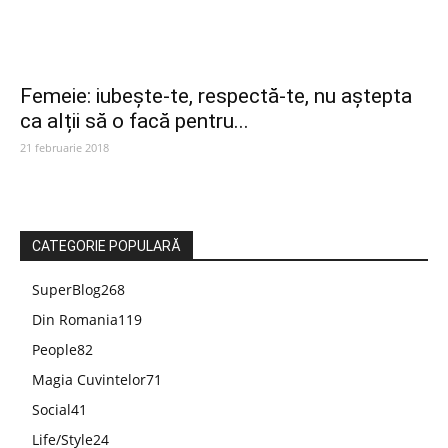
Femeie: iubește-te, respectă-te, nu aștepta
ca alții să o facă pentru...
21 februarie 2018
CATEGORIE POPULARĂ
SuperBlog
268
Din Romania
119
People
82
Magia Cuvintelor
71
Social
41
Life/Style
24