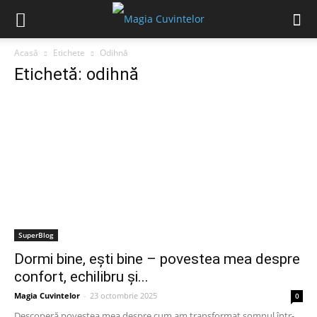
Acasă
Etichete
Odihnă
Etichetă: odihnă
SuperBlog
Dormi bine, ești bine – povestea mea despre
confort, echilibru și...
Magia Cuvintelor
-
23 octombrie 2025
0
Descoperă povestea mea despre cum am transformat somnul într-