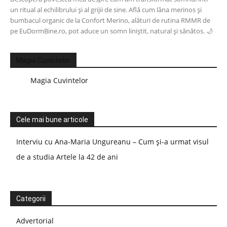
un ritual al echilibrului și al grijii de sine. Află cum lâna merinos și
bumbacul organic de la Confort Merino, alături de rutina RMMR de
pe EuDormBine.ro, pot aduce un somn liniștit, natural și sănătos. 🌙
Magia Cuvintelor
Magia Cuvintelor
Cele mai bune articole
Interviu cu Ana-Maria Ungureanu – Cum și-a urmat visul
de a studia Artele la 42 de ani
Categorii
Advertorial