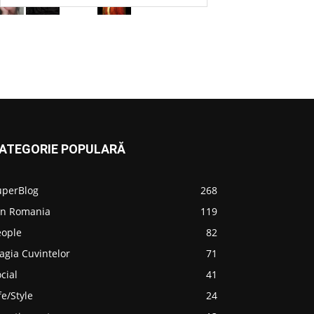
ATEGORIE POPULARĂ
uperBlog
268
in Romania
119
eople
82
agia Cuvintelor
71
cial
41
fe/Style
24