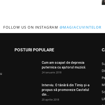
FOLLOW US ON INSTAGRAM
@MAGIACUVINTELOR
POSTURI POPULARE
C
Cum am scapat de depresia
S
puternica cu ajutorul muzicii.
D
24 ianuarie 2018
ru
P
M
Interviu. O tânără din Timiș și-a
propus să promoveze Castelul
So
din...
Li
20 aprilie 2018