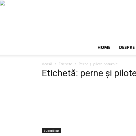
HOME
DESPRE
Acasă
Etichete
Perne și pilote naturale
Etichetă: perne și pilot
SuperBlog