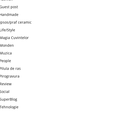
Guest post
Handmade
Ipsos/praf ceramic
Life/Style
Magia Cuvintelor
Monden
Muzica
People
Pilula de ras
Pirogravura
Review
Social
SuperBlog
Tehnologie