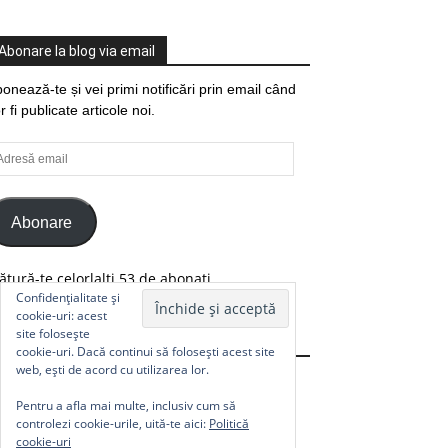
Abonare la blog via email
onează-te și vei primi notificări prin email când
r fi publicate articole noi.
resă
ail
Abonare
ătură-te celorlalți 53 de abonați.
Confidențialitate și
cookie-uri: acest
site folosește
Comunitate
cookie-uri. Dacă continui să folosești acest site
web, ești de acord cu utilizarea lor.
Pentru a afla mai multe, inclusiv cum să
controlezi cookie-urile, uită-te aici:
Politică
cookie-uri