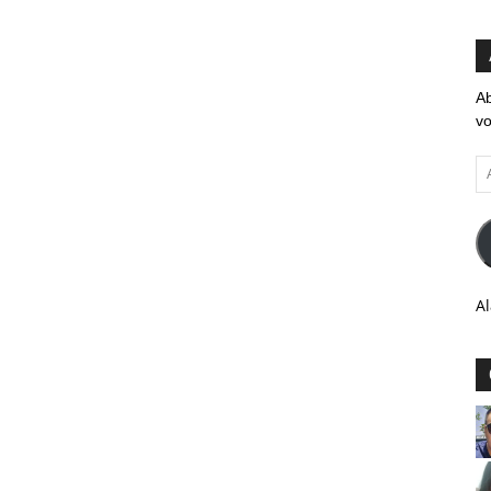
Ab
vo
Ad
em
Al