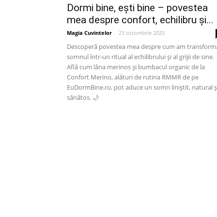
Dormi bine, ești bine – povestea
mea despre confort, echilibru și...
Magia Cuvintelor
-
23 octombrie 2025
Descoperă povestea mea despre cum am transform
somnul într-un ritual al echilibrului și al grijii de sine.
Află cum lâna merinos și bumbacul organic de la
Confort Merino, alături de rutina RMMR de pe
EuDormBine.ro, pot aduce un somn liniștit, natural ș
sănătos. 🌙