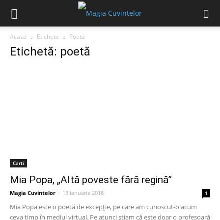
Acasă
Etichete
Poetă
Etichetă: poetă
Carti
Mia Popa, „Altă poveste fără regină”
Magia Cuvintelor
-
13 ianuarie 2018
1
Mia Popa este o poetă de excepție, pe care am cunoscut-o acum
ceva timp în mediul virtual. Pe atunci știam că este doar o profesoară