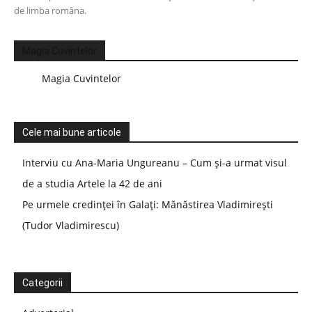
de limba româna.
Magia Cuvintelor
Magia Cuvintelor
Cele mai bune articole
Interviu cu Ana-Maria Ungureanu – Cum și-a urmat visul
de a studia Artele la 42 de ani
Pe urmele credinței în Galați: Mănăstirea Vladimirești
(Tudor Vladimirescu)
Categorii