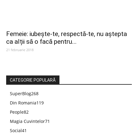
Femeie: iubește-te, respectă-te, nu aștepta
ca alții să o facă pentru...
21 februarie 2018
CATEGORIE POPULARĂ
SuperBlog
268
Din Romania
119
People
82
Magia Cuvintelor
71
Social
41