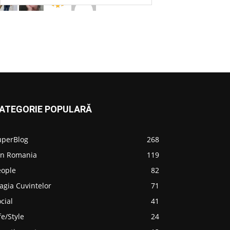
ATEGORIE POPULARĂ
uperBlog
268
in Romania
119
eople
82
agia Cuvintelor
71
cial
41
fe/Style
24