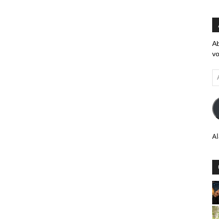
Ab
vo
Ad
em
Al