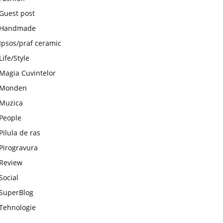
Guest post
Handmade
Ipsos/praf ceramic
Life/Style
Magia Cuvintelor
Monden
Muzica
People
Pilula de ras
Pirogravura
Review
Social
SuperBlog
Tehnologie