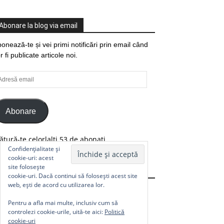
Abonare la blog via email
onează-te și vei primi notificări prin email când
r fi publicate articole noi.
resă
ail
Abonare
ătură-te celorlalți 53 de abonați.
Confidențialitate și
cookie-uri: acest
site folosește
Comunitate
cookie-uri. Dacă continui să folosești acest site
web, ești de acord cu utilizarea lor.
Pentru a afla mai multe, inclusiv cum să
controlezi cookie-urile, uită-te aici:
Politică
cookie-uri