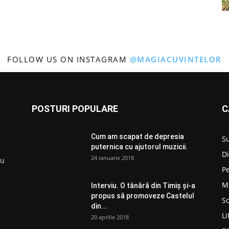
FOLLOW US ON INSTAGRAM
@MAGIACUVINTELOR
POSTURI POPULARE
C
Cum am scapat de depresia
S
puternica cu ajutorul muzicii.
D
24 ianuarie 2018
ru
P
M
Interviu. O tânără din Timiș și-a
propus să promoveze Castelul
So
din...
Li
20 aprilie 2018