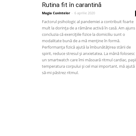
Rutina fit în carantină
Magia Cuvintelor
-
6 aprilie 2020
Factorul psihologic al pandemiei a contribuit foarte
mult la dorința de a rămâne activă în casă. Am ajuns 
concluzia că exercițiile fizice la domiciliu sunt o
modalitate bună de a mă menține în formă.
Performanța fizică ajută la îmbunătățirea stării de
spirit, reduce stresul și anxietatea. La mână folosesc
un smartwatch care îmi măsoară ritmul cardiac, pașii
temperatura corpului și cel mai important, mă ajută
să-mi păstrez ritmul.