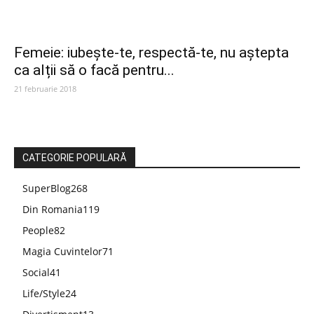
Femeie: iubește-te, respectă-te, nu aștepta
ca alții să o facă pentru...
21 februarie 2018
CATEGORIE POPULARĂ
SuperBlog
268
Din Romania
119
People
82
Magia Cuvintelor
71
Social
41
Life/Style
24