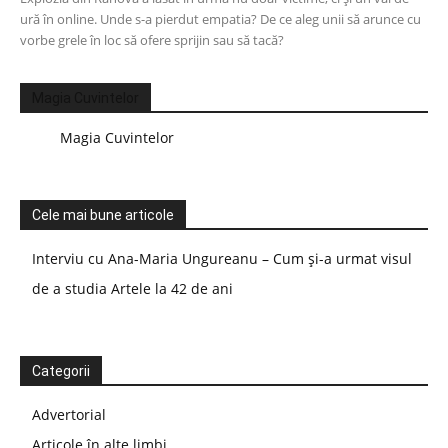
ură în online. Unde s-a pierdut empatia? De ce aleg unii să arunce cu
vorbe grele în loc să ofere sprijin sau să tacă?
Magia Cuvintelor
Magia Cuvintelor
Cele mai bune articole
Interviu cu Ana-Maria Ungureanu – Cum și-a urmat visul
de a studia Artele la 42 de ani
Categorii
Advertorial
Articole în alte limbi