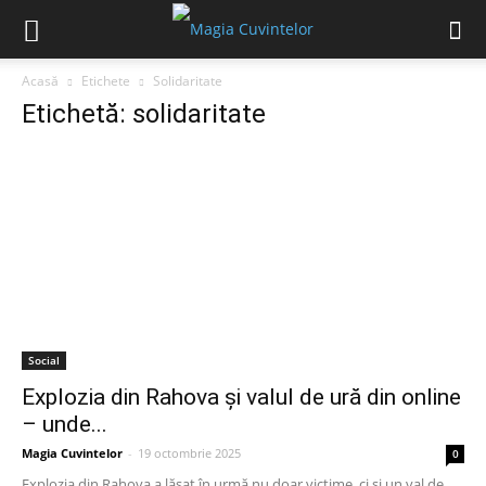
Acasă
Etichete
Solidaritate
Etichetă: solidaritate
Social
Explozia din Rahova și valul de ură din online
– unde...
Magia Cuvintelor
-
19 octombrie 2025
0
Explozia din Rahova a lăsat în urmă nu doar victime, ci și un val de