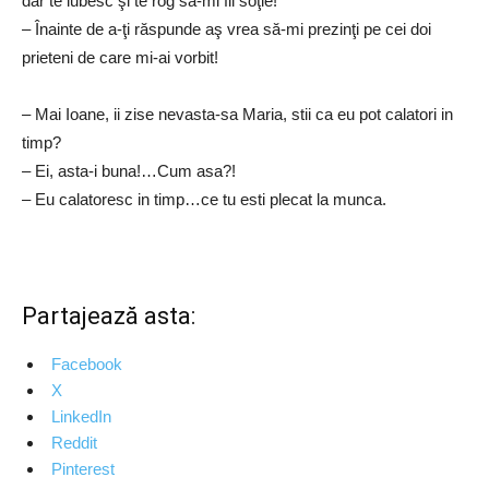
dar te iubesc şi te rog să-mi fii soţie!
– Înainte de a-ţi răspunde aş vrea să-mi prezinţi pe cei doi
prieteni de care mi-ai vorbit!
– Mai Ioane, ii zise nevasta-sa Maria, stii ca eu pot calatori in
timp?
– Ei, asta-i buna!…Cum asa?!
– Eu calatoresc in timp…ce tu esti plecat la munca.
Partajează asta:
Facebook
X
LinkedIn
Reddit
Pinterest