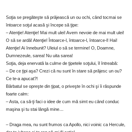
Soţia se pregăteşte să prăjească un ou ochi, când tocmai se
întoarce soţul acasă şi începe să ţipe:
– Atenţie! Atenţie! Mai mult ulei! Avem nevoie de mai mult ulei!
O să se ardă! Atenţie! Întoarce-l, întoarce-l, întoarce-l! Hai!
Atenţie! Ai înnebunit? Uleiul o să se termine! O, Doamne,
Dumnezeule, sarea! Nu uita sarea!
Soţia, deja enervată la culme de ţipetele soţului, îl întreabă:
– De ce ţipi aşa? Crezi că nu sunt în stare să prăjesc un ou?
Ce te-a apucat?!
Bărbatul se opreşte din ţipat, o priveşte în ochi şi îi răspunde
foarte calm:
– Asta, ca să-ţi faci o idee de cum mă simt eu când conduc
maşina şi tu stai lângă mine…
– Draga mea, nu sunt frumos ca Apollo, nici voinic ca Hercule,