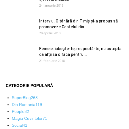
24 ianuarie 2018
Interviu. O tânără din Timiș și-a propus să
promoveze Castelul din...
20 aprilie 2018
Femeie: iubește-te, respectă-te, nu aștepta
ca alții să o facă pentru...
21 februarie 2018
CATEGORIE POPULARĂ
SuperBlog
268
Din Romania
119
People
82
Magia Cuvintelor
71
Social
41