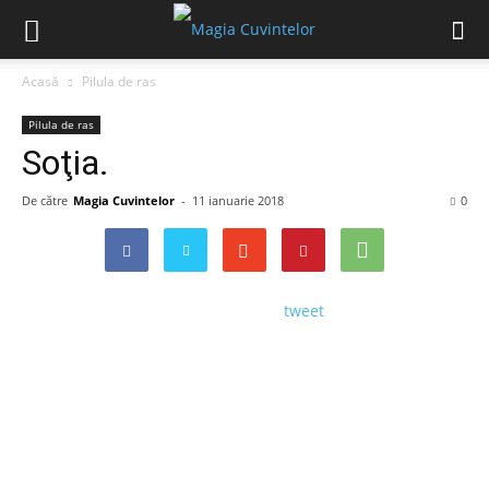
Acasă
Pilula de ras
Pilula de ras
Soţia.
De către
Magia Cuvintelor
-
11 ianuarie 2018
0
tweet