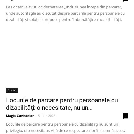
La Focșani a avut loc dezbaterea „Incluziunea începe din parcare”,
unde autoritățile au discutat despre parcările pentru persoanele cu
dizabilități și soluțiile propuse pentru îmbunătățirea accesibilității.
Social
Locurile de parcare pentru persoanele cu
dizabilități: o necesitate, nu un...
Magia Cuvintelor
-
5 iulie 2026
0
Locurile de parcare pentru persoanele cu dizabilități nu sunt un
privilegiu, ci o necesitate. Află de ce respectarea lor înseamnă acces,