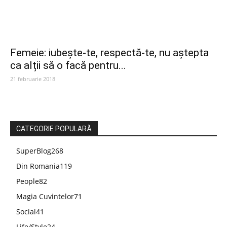
Femeie: iubește-te, respectă-te, nu aștepta
ca alții să o facă pentru...
21 februarie 2018
CATEGORIE POPULARĂ
SuperBlog
268
Din Romania
119
People
82
Magia Cuvintelor
71
Social
41
Life/Style
24