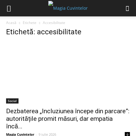
Acasă
Etichete
Accesibilitate
Etichetă: accesibilitate
Social
Dezbaterea „Incluziunea începe din parcare”:
autoritățile promit măsuri, dar empatia
încă...
Magia Cuvintelor
-
9 iulie 2026
0