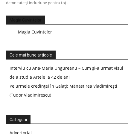
demnitate și incluziune pentru toți.
Magia Cuvintelor
Magia Cuvintelor
Cele mai bune articole
Interviu cu Ana-Maria Ungureanu – Cum și-a urmat visul
de a studia Artele la 42 de ani
Pe urmele credinței în Galați: Mănăstirea Vladimirești
(Tudor Vladimirescu)
Categorii
Advertorial