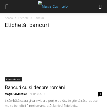
Acasă
Etichete
Bancuri
Etichetă: bancuri
Pilula de ras
Bancuri cu și despre români
Magia Cuvintelor
-
9 iunie 2018
1
E sâmbătă seara și va invit la o porție de râs. Se știe că râsul aduce
multe beneficii ființei umane, atât la nivel fiziologic...