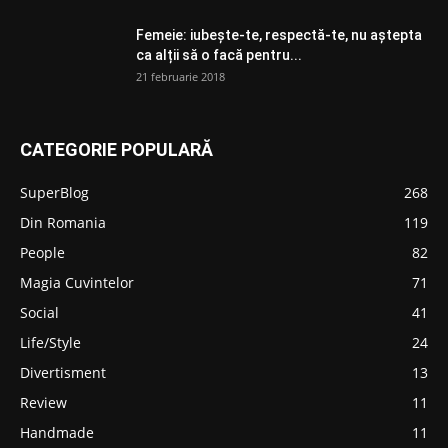
Femeie: iubește-te, respectă-te, nu aștepta
ca alții să o facă pentru...
21 februarie 2018
CATEGORIE POPULARĂ
SuperBlog
268
Din Romania
119
People
82
Magia Cuvintelor
71
Social
41
Life/Style
24
Divertisment
13
Review
11
Handmade
11