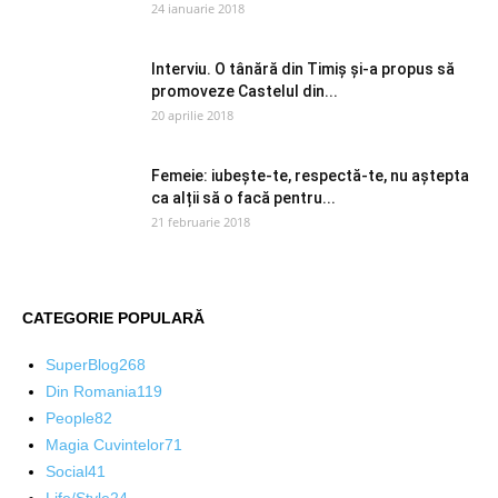
24 ianuarie 2018
Interviu. O tânără din Timiș și-a propus să
promoveze Castelul din...
20 aprilie 2018
Femeie: iubește-te, respectă-te, nu aștepta
ca alții să o facă pentru...
21 februarie 2018
CATEGORIE POPULARĂ
SuperBlog
268
Din Romania
119
People
82
Magia Cuvintelor
71
Social
41