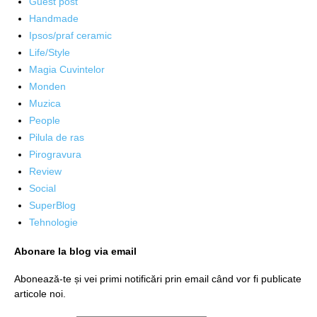
Guest post
Handmade
Ipsos/praf ceramic
Life/Style
Magia Cuvintelor
Monden
Muzica
People
Pilula de ras
Pirogravura
Review
Social
SuperBlog
Tehnologie
Abonare la blog via email
Abonează-te și vei primi notificări prin email când vor fi publicate
articole noi.