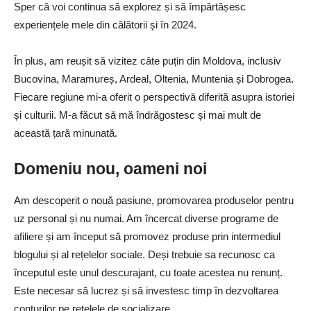
Sper că voi continua să explorez și să împărtășesc
experiențele mele din călătorii și în 2024.
În plus, am reușit să vizitez câte puțin din Moldova, inclusiv
Bucovina, Maramureș, Ardeal, Oltenia, Muntenia și Dobrogea.
Fiecare regiune mi-a oferit o perspectivă diferită asupra istoriei
și culturii. M-a făcut să mă îndrăgostesc și mai mult de
această țară minunată.
Domeniu nou, oameni noi
Am descoperit o nouă pasiune, promovarea produselor pentru
uz personal și nu numai. Am încercat diverse programe de
afiliere și am început să promovez produse prin intermediul
blogului și al rețelelor sociale. Deși trebuie sa recunosc ca
începutul este unul descurajant, cu toate acestea nu renunț.
Este necesar să lucrez și să investesc timp în dezvoltarea
conturilor pe rețelele de socializare.