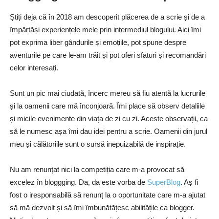
Știți deja că în 2018 am descoperit plăcerea de a scrie și de a
împărtăși experiențele mele prin intermediul blogului. Aici îmi
pot exprima liber gândurile și emoțiile, pot spune despre
aventurile pe care le-am trăit și pot oferi sfaturi și recomandări
celor interesați.
Sunt un pic mai ciudată, încerc mereu să fiu atentă la lucrurile
și la oamenii care mă înconjoară. Îmi place să observ detaliile
și micile evenimente din viața de zi cu zi. Aceste observații, ca
să le numesc așa îmi dau idei pentru a scrie. Oamenii din jurul
meu și călătoriile sunt o sursă inepuizabilă de inspirație.
Nu am renunțat nici la competiția care m-a provocat să
excelez în bloggging. Da, da este vorba de
SuperBlog
. Aș fi
fost o iresponsabilă să renunț la o oportunitate care m-a ajutat
să mă dezvolt și să îmi îmbunătățesc abilitățile ca blogger.