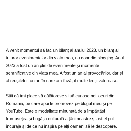
A venit momentul să fac un bilanț al anului 2023, un bilanț al
tuturor evenimentelor din viața mea, nu doar din blogging. Anul
2023 a fost un an plin de evenimente și momente
semnificative din viața mea. A fost un an al provocărilor, dar și
al reușitelor, un an în care am învățat multe lecții valoroase.
Știți că îmi place să călătoresc și să cunosc noi locuri din
România, pe care apoi le promovez pe blogul meu și pe
YouTube. Este o modalitate minunată de a împărtăși
frumusețea și bogăția culturală a țării noastre și astfel pot
încuraja și de ce nu inspira pe alți oameni să le descopere.