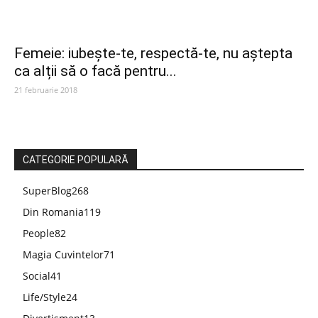
Femeie: iubește-te, respectă-te, nu aștepta
ca alții să o facă pentru...
21 februarie 2018
CATEGORIE POPULARĂ
SuperBlog
268
Din Romania
119
People
82
Magia Cuvintelor
71
Social
41
Life/Style
24