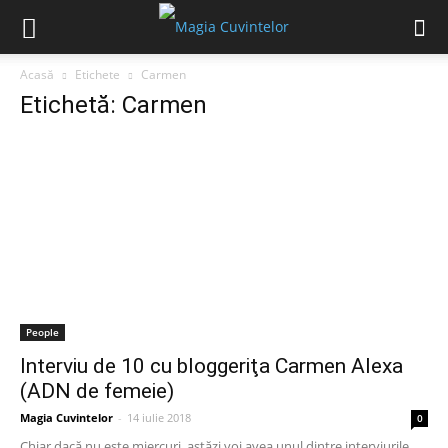
Acasă
Etichete
Carmen
Etichetă: Carmen
People
Interviu de 10 cu bloggeriţa Carmen Alexa
(ADN de femeie)
Magia Cuvintelor
-
14 iulie 2018
0
Chiar dacă nu este miercuri, astăzi voi avea unul dintre interviurile