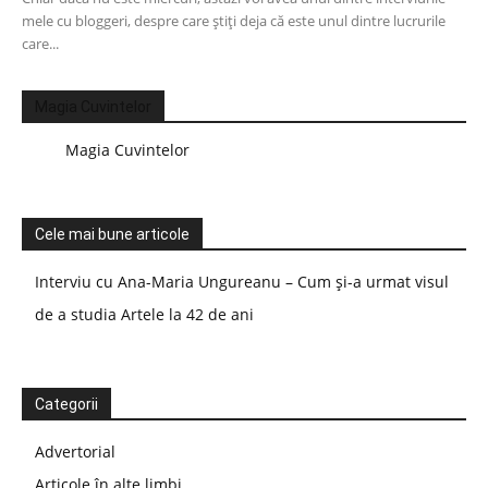
mele cu bloggeri, despre care știți deja că este unul dintre lucrurile
care...
Magia Cuvintelor
Magia Cuvintelor
Cele mai bune articole
Interviu cu Ana-Maria Ungureanu – Cum și-a urmat visul
de a studia Artele la 42 de ani
Categorii
Advertorial
Articole în alte limbi