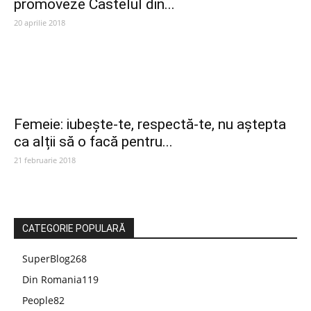
promoveze Castelul din...
20 aprilie 2018
Femeie: iubește-te, respectă-te, nu aștepta
ca alții să o facă pentru...
21 februarie 2018
CATEGORIE POPULARĂ
SuperBlog
268
Din Romania
119
People
82