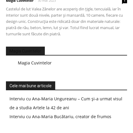
Magia Cuvintelor
-
30 mai 2023
1
Castelul de lut Valea Zânelor are acoperiș din țigle, tencuială, iar în
interior sunt două nivele, parter și mansardă, 10 camere, fiecare cu
design unic. Construcția este ridicată doar din materiale naturale:
piatră de râu, beton, lemn, lut și var. Totul fiind lucrat manual, iar
turnurile sunt făcute din piatră.
Magia Cuvintelor
Magia Cuvintelor
Cele mai bune articole
Interviu cu Ana-Maria Ungureanu – Cum și-a urmat visul
de a studia Artele la 42 de ani
Interviu cu Ana-Maria Bucătariu, creator de frumos