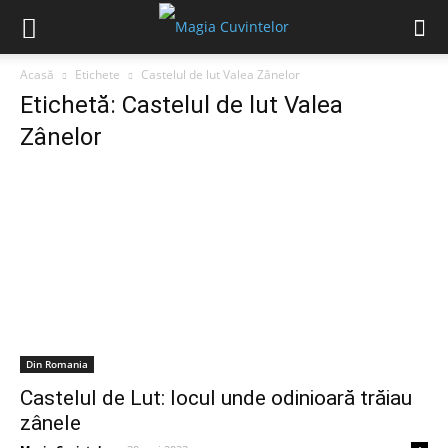
Acasă
Etichete
Castelul de lut Valea Zânelor
Etichetă: Castelul de lut Valea
Zânelor
Din Romania
Castelul de Lut: locul unde odinioară trăiau
zânele