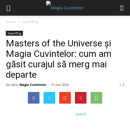
Acasă
SuperBlog
SuperBlog
Masters of the Universe și
Magia Cuvintelor: cum am
găsit curajul să merg mai
departe
De către
Magia Cuvintelor
-
31 mai 2026
2
tweet