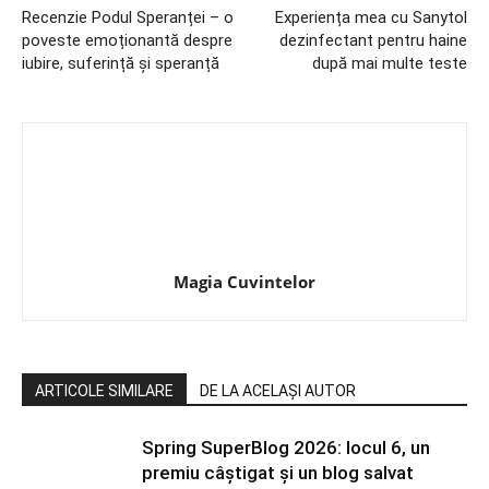
Recenzie Podul Speranței – o
Experiența mea cu Sanytol
poveste emoționantă despre
dezinfectant pentru haine
iubire, suferință și speranță
după mai multe teste
Magia Cuvintelor
ARTICOLE SIMILARE
DE LA ACELAȘI AUTOR
Spring SuperBlog 2026: locul 6, un
premiu câștigat și un blog salvat