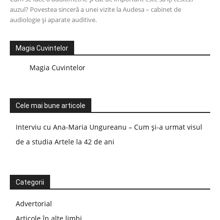
auzul? Povestea sinceră a unei vizite la Audesa – cabinet de
audiologie și aparate auditive.
Magia Cuvintelor
Magia Cuvintelor
Cele mai bune articole
Interviu cu Ana-Maria Ungureanu – Cum și-a urmat visul
de a studia Artele la 42 de ani
Categorii
Advertorial
Articole în alte limbi