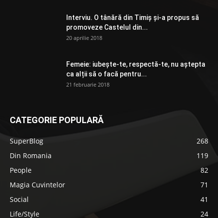
Interviu. O tânără din Timiș și-a propus să
promoveze Castelul din...
20 aprilie 2018
Femeie: iubește-te, respectă-te, nu aștepta
ca alții să o facă pentru...
21 februarie 2018
CATEGORIE POPULARĂ
SuperBlog
268
Din Romania
119
People
82
Magia Cuvintelor
71
Social
41
Life/Style
24