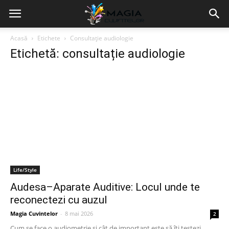
Acasă
Etichete
Consultație audiologie
Etichetă: consultație audiologie
Life/Style
Audesa–Aparate Auditive: Locul unde te
reconectezi cu auzul
Magia Cuvintelor
-
8 mai 2026
2
Cum se face o audiometrie și cât de important este să îți testezi