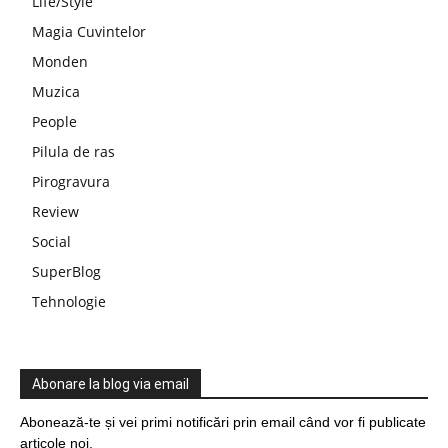
Life/Style
Magia Cuvintelor
Monden
Muzica
People
Pilula de ras
Pirogravura
Review
Social
SuperBlog
Tehnologie
Abonare la blog via email
Abonează-te și vei primi notificări prin email când vor fi publicate
articole noi.