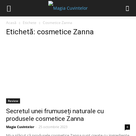
Acasă
Etichete
Cosmetice Zanna
Etichetă: cosmetice Zanna
Review
Secretul unei frumuseți naturale cu
produsele cosmetice Zanna
Magia Cuvintelor
-
25 octombrie 2023
0
Mi-a plăcut că produsele cosmetice Zanna sunt create cu ingrediente