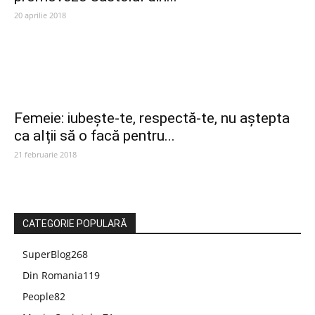
20 aprilie 2018
Femeie: iubește-te, respectă-te, nu aștepta
ca alții să o facă pentru...
21 februarie 2018
CATEGORIE POPULARĂ
SuperBlog
268
Din Romania
119
People
82