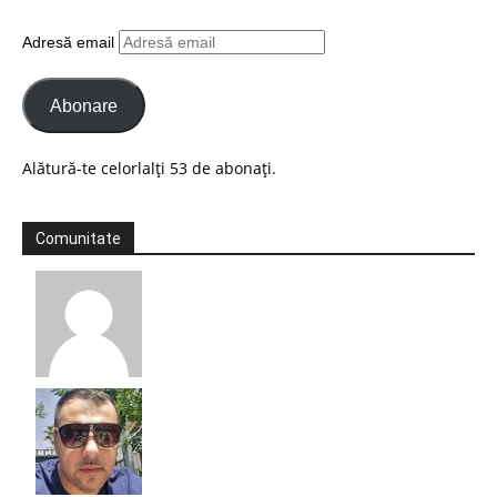
Adresă email
Abonare
Alătură-te celorlalți 53 de abonați.
Comunitate