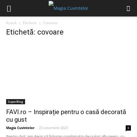
Acasă
Etichete
Covoare
Etichetă: covoare
SuperBlog
FAVI.ro – Inspirație pentru o casă decorată
cu gust
Magia Cuvintelor
-
23 octombrie 2023
0
Pentru hol, am decis să folosim combinația de culori alb-negru, cu