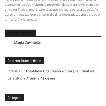
accente de roz pal. Mulțumită motorului de căutare FAVI.ro am ales
un covor în alb și negru, care să acopere o mare parte a podelei. Pe
pereți am pus tablouri din lemn și oglinzi decorative, pentru a crea o
atmosferă prietenoasă.
Magia Cuvintelor
Magia Cuvintelor
Cele mai bune articole
Interviu cu Ana-Maria Ungureanu – Cum și-a urmat visul
de a studia Artele la 42 de ani
Categorii