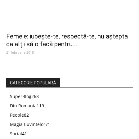
Femeie: iubește-te, respectă-te, nu aștepta
ca alții să o facă pentru...
21 februarie 2018
CATEGORIE POPULARĂ
SuperBlog
268
Din Romania
119
People
82
Magia Cuvintelor
71
Social
41