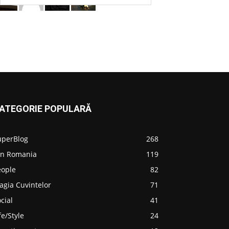
ATEGORIE POPULARĂ
uperBlog
268
in Romania
119
eople
82
agia Cuvintelor
71
cial
41
fe/Style
24