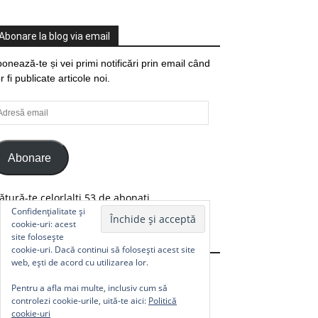
Abonare la blog via email
onează-te și vei primi notificări prin email când
r fi publicate articole noi.
resă
ail
Abonare
ătură-te celorlalți 53 de abonați.
Confidențialitate și
cookie-uri: acest
site folosește
Comunitate
cookie-uri. Dacă continui să folosești acest site
web, ești de acord cu utilizarea lor.
Pentru a afla mai multe, inclusiv cum să
controlezi cookie-urile, uită-te aici:
Politică
cookie-uri