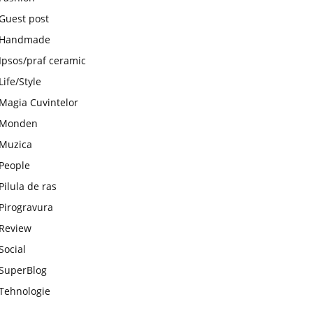
Guest post
Handmade
Ipsos/praf ceramic
Life/Style
Magia Cuvintelor
Monden
Muzica
People
Pilula de ras
Pirogravura
Review
Social
SuperBlog
Tehnologie