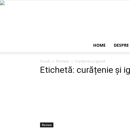
HOME
DESPRE
Acasă
Etichete
Curățenie și igienă
Etichetă: curățenie și i
Review