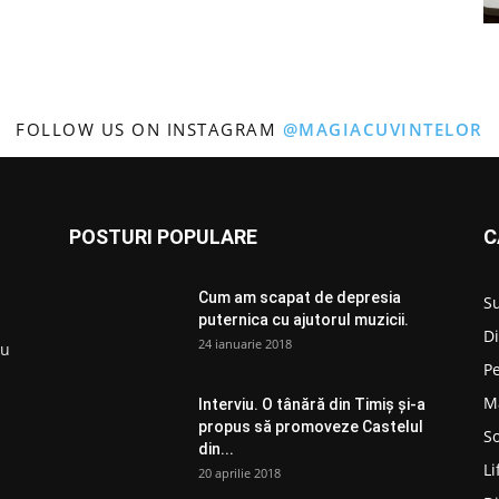
FOLLOW US ON INSTAGRAM
@MAGIACUVINTELOR
POSTURI POPULARE
C
Cum am scapat de depresia
S
puternica cu ajutorul muzicii.
D
24 ianuarie 2018
ru
P
M
Interviu. O tânără din Timiș și-a
propus să promoveze Castelul
So
din...
Li
20 aprilie 2018