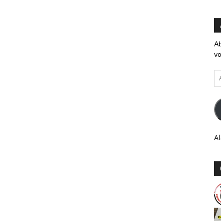
Ab
vo
Ad
em
Al