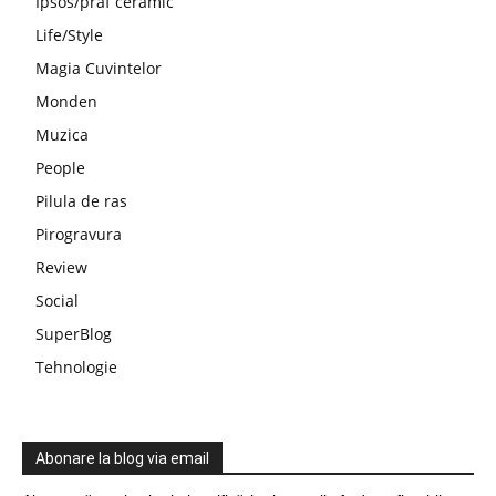
Ipsos/praf ceramic
Life/Style
Magia Cuvintelor
Monden
Muzica
People
Pilula de ras
Pirogravura
Review
Social
SuperBlog
Tehnologie
Abonare la blog via email