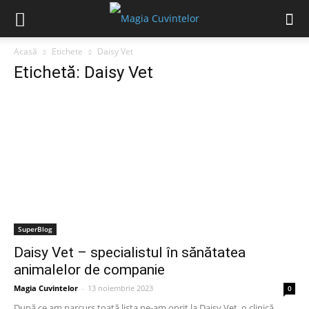
Acasă
Etichete
Daisy Vet
Etichetă: Daisy Vet
SuperBlog
Daisy Vet – specialistul în sănătatea
animalelor de companie
Magia Cuvintelor
-
13 noiembrie 2023
0
După ce am parcurs toată lista ne-am oprit la Daisy Vet, o clinică