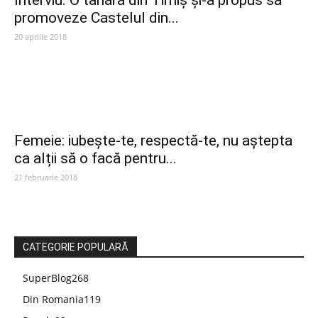
Interviu. O tânără din Timiș și-a propus să
promoveze Castelul din...
20 aprilie 2018
Femeie: iubește-te, respectă-te, nu aștepta
ca alții să o facă pentru...
21 februarie 2018
CATEGORIE POPULARĂ
SuperBlog
268
Din Romania
119