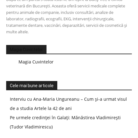
veterinară din București. Aceasta oferă servicii medicale complete
pentru animale de companie, inclusiv consultări, analize de
laborator, radiografii, ecografii, EKG, intervenții chirurgicale,
tratamente dentare, vaccinări, deparazitări, servicii de cosmetică și
multe altele.
Magia Cuvintelor
Magia Cuvintelor
Cele mai bune articole
Interviu cu Ana-Maria Ungureanu – Cum și-a urmat visul
de a studia Artele la 42 de ani
Pe urmele credinței în Galați: Mănăstirea Vladimirești
(Tudor Vladimirescu)